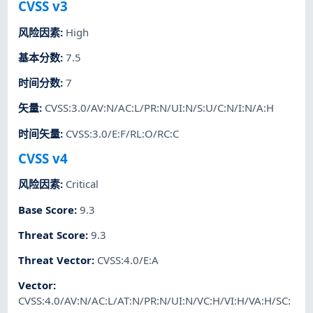
CVSS v3
风险因素
:
High
基本分数
:
7.5
时间分数
:
7
矢量
:
CVSS:3.0/AV:N/AC:L/PR:N/UI:N/S:U/C:N/I:N/A:H
时间矢量
:
CVSS:3.0/E:F/RL:O/RC:C
CVSS v4
风险因素
:
Critical
Base Score
:
9.3
Threat Score
:
9.3
Threat Vector
:
CVSS:4.0/E:A
Vector
:
CVSS:4.0/AV:N/AC:L/AT:N/PR:N/UI:N/VC:H/VI:H/VA:H/SC: