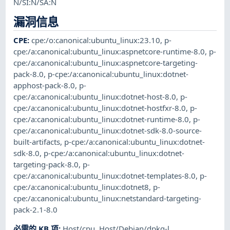
N/SI:N/SA:N
漏洞信息
CPE
:
cpe:/o:canonical:ubuntu_linux:23.10
,
p-
cpe:/a:canonical:ubuntu_linux:aspnetcore-runtime-8.0
,
p-
cpe:/a:canonical:ubuntu_linux:aspnetcore-targeting-
pack-8.0
,
p-cpe:/a:canonical:ubuntu_linux:dotnet-
apphost-pack-8.0
,
p-
cpe:/a:canonical:ubuntu_linux:dotnet-host-8.0
,
p-
cpe:/a:canonical:ubuntu_linux:dotnet-hostfxr-8.0
,
p-
cpe:/a:canonical:ubuntu_linux:dotnet-runtime-8.0
,
p-
cpe:/a:canonical:ubuntu_linux:dotnet-sdk-8.0-source-
built-artifacts
,
p-cpe:/a:canonical:ubuntu_linux:dotnet-
sdk-8.0
,
p-cpe:/a:canonical:ubuntu_linux:dotnet-
targeting-pack-8.0
,
p-
cpe:/a:canonical:ubuntu_linux:dotnet-templates-8.0
,
p-
cpe:/a:canonical:ubuntu_linux:dotnet8
,
p-
cpe:/a:canonical:ubuntu_linux:netstandard-targeting-
pack-2.1-8.0
必需的 KB 项
:
Host/cpu
,
Host/Debian/dpkg-l
,