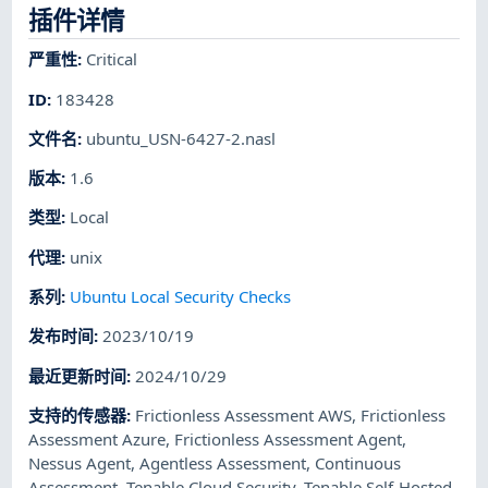
插件详情
严重性
:
Critical
ID
:
183428
文件名
:
ubuntu_USN-6427-2.nasl
版本
:
1.6
类型
:
Local
代理
:
unix
系列
:
Ubuntu Local Security Checks
发布时间
:
2023/10/19
最近更新时间
:
2024/10/29
支持的传感器
:
Frictionless Assessment AWS
,
Frictionless
Assessment Azure
,
Frictionless Assessment Agent
,
Nessus Agent
,
Agentless Assessment
,
Continuous
Assessment
,
Tenable Cloud Security
,
Tenable Self-Hosted