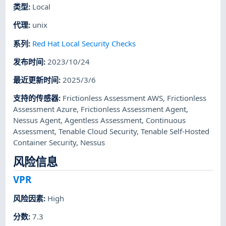
类型
:
Local
代理
:
unix
系列
:
Red Hat Local Security Checks
发布时间
:
2023/10/24
最近更新时间
:
2025/3/6
支持的传感器
:
Frictionless Assessment AWS
,
Frictionless
Assessment Azure
,
Frictionless Assessment Agent
,
Nessus Agent
,
Agentless Assessment
,
Continuous
Assessment
,
Tenable Cloud Security
,
Tenable Self-Hosted
Container Security
,
Nessus
风险信息
VPR
风险因素
:
High
分数
:
7.3