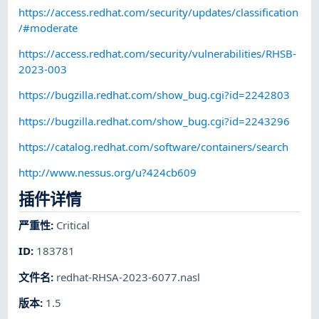
https://access.redhat.com/security/updates/classification
/#moderate
https://access.redhat.com/security/vulnerabilities/RHSB-
2023-003
https://bugzilla.redhat.com/show_bug.cgi?id=2242803
https://bugzilla.redhat.com/show_bug.cgi?id=2243296
https://catalog.redhat.com/software/containers/search
http://www.nessus.org/u?424cb609
插件详情
严重性
:
Critical
ID
:
183781
文件名
:
redhat-RHSA-2023-6077.nasl
版本
:
1.5