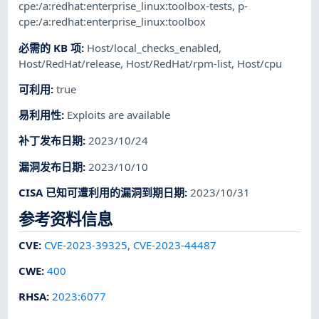
cpe:/a:redhat:enterprise_linux:toolbox-tests
,
p-
cpe:/a:redhat:enterprise_linux:toolbox
必需的 KB 项
:
Host/local_checks_enabled
,
Host/RedHat/release
,
Host/RedHat/rpm-list
,
Host/cpu
可利用
:
true
易利用性
:
Exploits are available
补丁发布日期
:
2023/10/24
漏洞发布日期
:
2023/10/10
CISA 已知可遭利用的漏洞到期日期
:
2023/10/31
参考资料信息
CVE
:
CVE-2023-39325
,
CVE-2023-44487
CWE
:
400
RHSA
:
2023:6077