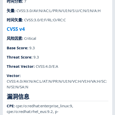
时间分数
:
7
矢量
:
CVSS:3.0/AV:N/AC:L/PR:N/UI:N/S:U/C:N/I:N/A:H
时间矢量
:
CVSS:3.0/E:F/RL:O/RC:C
CVSS v4
风险因素
:
Critical
Base Score
:
9.3
Threat Score
:
9.3
Threat Vector
:
CVSS:4.0/E:A
Vector
:
CVSS:4.0/AV:N/AC:L/AT:N/PR:N/UI:N/VC:H/VI:H/VA:H/SC:
N/SI:N/SA:N
漏洞信息
CPE
:
cpe:/o:redhat:enterprise_linux:9
,
cpe:/o:redhat:rhel_eus:9.2
,
p-