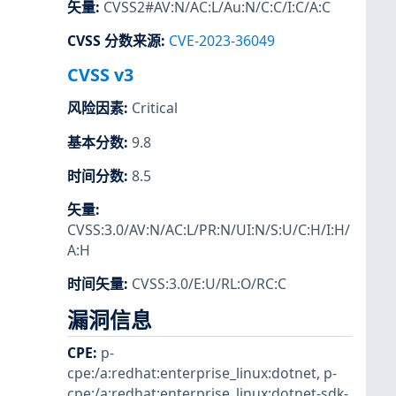
矢量
:
CVSS2#AV:N/AC:L/Au:N/C:C/I:C/A:C
CVSS 分数来源
:
CVE-2023-36049
CVSS v3
风险因素
:
Critical
基本分数
:
9.8
时间分数
:
8.5
矢量
:
CVSS:3.0/AV:N/AC:L/PR:N/UI:N/S:U/C:H/I:H/
A:H
时间矢量
:
CVSS:3.0/E:U/RL:O/RC:C
漏洞信息
CPE
:
p-
cpe:/a:redhat:enterprise_linux:dotnet
,
p-
cpe:/a:redhat:enterprise_linux:dotnet-sdk-