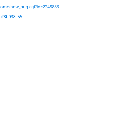
t.com/show_bug.cgi?id=2248883
/u?8b038c55