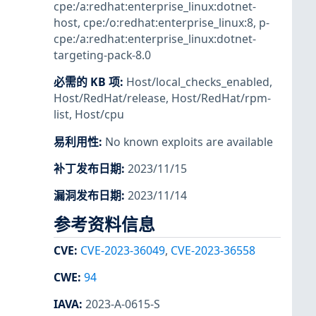
cpe:/a:redhat:enterprise_linux:dotnet-
host
,
cpe:/o:redhat:enterprise_linux:8
,
p-
cpe:/a:redhat:enterprise_linux:dotnet-
targeting-pack-8.0
必需的 KB 项
:
Host/local_checks_enabled
,
Host/RedHat/release
,
Host/RedHat/rpm-
list
,
Host/cpu
易利用性
:
No known exploits are available
补丁发布日期
:
2023/11/15
漏洞发布日期
:
2023/11/14
参考资料信息
CVE
:
CVE-2023-36049
,
CVE-2023-36558
CWE
:
94
IAVA
:
2023-A-0615-S