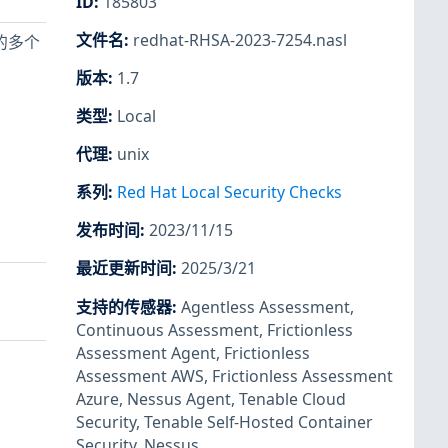
ID
:
185803
文件名
:
redhat-RHSA-2023-7254.nasl
及的多个
版本
:
1.7
类型
:
Local
代理
:
unix
系列
:
Red Hat Local Security Checks
发布时间
:
2023/11/15
最近更新时间
:
2025/3/21
支持的传感器
:
Agentless Assessment
,
Continuous Assessment
,
Frictionless
Assessment Agent
,
Frictionless
Assessment AWS
,
Frictionless Assessment
Azure
,
Nessus Agent
,
Tenable Cloud
Security
,
Tenable Self-Hosted Container
Security
,
Nessus