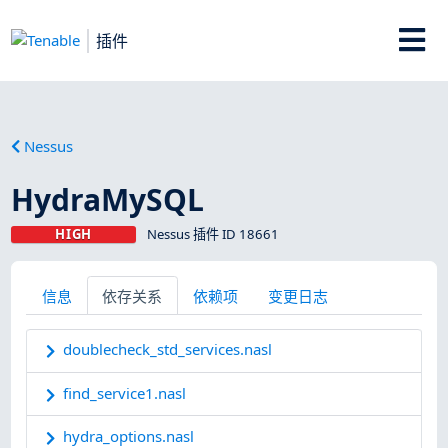
插件
Nessus
HydraMySQL
HIGH
Nessus 插件 ID 18661
信息
依存关系
依赖项
变更日志
doublecheck_std_services.nasl
find_service1.nasl
hydra_options.nasl