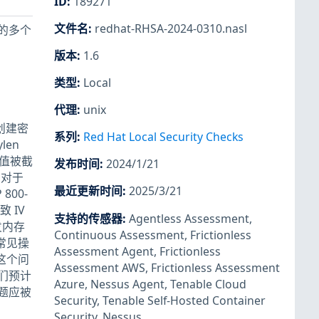
ID
:
189271
文件名
:
redhat-RHSA-2024-0310.nasl
存在的多个
版本
:
1.6
类型
:
Local
代理
:
unix
会在创建密
系列
:
Red Hat Local Security Checks
len
些值被截
发布时间
:
2024/1/21
。对于
最近更新时间
:
2025/3/21
800-
 IV
支持的传感器
:
Agentless Assessment
,
发内存
Continuous Assessment
,
Frictionless
常见操
Assessment Agent
,
Frictionless
这个问
Assessment AWS
,
Frictionless Assessment
们预计
Azure
,
Nessus Agent
,
Tenable Cloud
题应被
Security
,
Tenable Self-Hosted Container
Security
,
Nessus