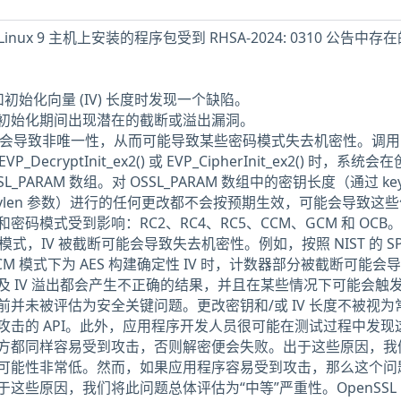
ise Linux 9 主机上安装的程序包受到 RHSA-2024: 0310 公告中
初始化向量 (IV) 长度时发现一个缺陷。
初始化期间出现潜在的截断或溢出漏洞。
可能会导致非唯一性，从而可能导致某些密码模式失去机密性。调用
)、EVP_DecryptInit_ex2() 或 EVP_CipherInit_ex2() 时，系统
SL_PARAM 数组。对 OSSL_PARAM 数组中的密钥长度（通过 key
 ivlen 参数）进行的任何更改都不会按预期生效，可能会导致这
码模式受到影响：RC2、RC4、RC5、CCM、GCM 和 OCB
码模式，IV 被截断可能会导致失去机密性。例如，按照 NIST 的 SP 
在 GCM 模式下为 AES 构建确定性 IV 时，计数器部分被截断可能会导致
及 IV 溢出都会产生不正确的结果，并且在某些情况下可能会触
并未被评估为安全关键问题。更改密钥和/或 IV 长度不被视为
攻击的 API。此外，应用程序开发人员很可能在测试过程中发现
方都同样容易受到攻击，否则解密便会失败。出于这些原因，我
可能性非常低。然而，如果应用程序容易受到攻击，那么这个问
这些原因，我们将此问题总体评估为“中等”严重性。OpenSSL