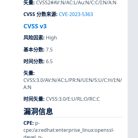
矢量
:
CVSS2#AV:N/AC:L/Au:N/C:C/I:N/A:N
CVSS 分数来源
:
CVE-2023-5363
CVSS v3
风险因素
:
High
基本分数
:
7.5
时间分数
:
6.5
矢量
:
CVSS:3.0/AV:N/AC:L/PR:N/UI:N/S:U/C:H/I:N/
A:N
时间矢量
:
CVSS:3.0/E:U/RL:O/RC:C
漏洞信息
CPE
:
p-
cpe:/a:redhat:enterprise_linux:openssl-
devel
,
p-