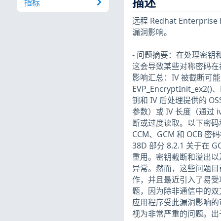
描述
指标
远程 Redhat Enterpr
漏洞影响。
- 问题摘要：在处理密钥和
这会导致某些对称密码在
影响汇总：IV 被截断
EVP_EncryptInit_ex2(
钥和 IV 后处理提供的 OS
参数）或 IV 长度（通过
断或过度读取。以下密码和密
CCM、GCM 和 OCB 密
38D 部分 8.2.1 关于
重用。密钥截断和溢出以
异常。然而，这些问题目前
作，并且最近引入了易受
题，因为除非通信中的双
应用程序受此漏洞影响的
视为非常严重的问题。出于