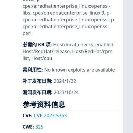
cpe:/a:redhat:enterprise_linux:openssl-
libs
,
cpe:/o:redhat:enterprise_linux:9
,
p-
cpe:/a:redhat:enterprise_linux:openssl
,
p-
cpe:/a:redhat:enterprise_linux:openssl-
perl
必需的 KB 项
:
Host/local_checks_enabled
,
Host/RedHat/release
,
Host/RedHat/rpm-
list
,
Host/cpu
易利用性
:
No known exploits are available
补丁发布日期
:
2024/1/22
漏洞发布日期
:
2023/10/24
参考资料信息
CVE
:
CVE-2023-5363
CWE
:
325