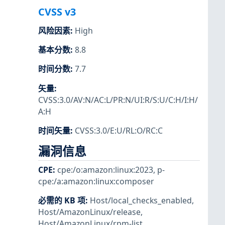
CVSS v3
风险因素
:
High
基本分数
:
8.8
时间分数
:
7.7
矢量
:
CVSS:3.0/AV:N/AC:L/PR:N/UI:R/S:U/C:H/I:H/
A:H
时间矢量
:
CVSS:3.0/E:U/RL:O/RC:C
漏洞信息
CPE
:
cpe:/o:amazon:linux:2023
,
p-
cpe:/a:amazon:linux:composer
必需的 KB 项
:
Host/local_checks_enabled
,
Host/AmazonLinux/release
,
Host/AmazonLinux/rpm-list