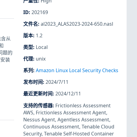
严重性
:
High
ID
:
202169
文件名
:
al2023_ALAS2023-2024-650.nasl
版本
:
1.2
过包含从
 和
类型
:
Local
此问题的
代理
:
unix
t 安装
系列
:
Amazon Linux Local Security Checks
发布时间
:
2024/7/11
最近更新时间
:
2024/12/11
支持的传感器
:
Frictionless Assessment
AWS
,
Frictionless Assessment Agent
,
Nessus Agent
,
Agentless Assessment
,
Continuous Assessment
,
Tenable Cloud
Security
,
Tenable Self-Hosted Container