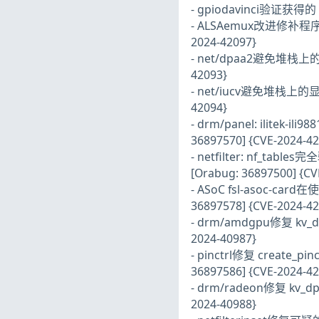
- gpiodavinci验证获得的 IR
- ALSAemux改进修补程序 io
2024-42097}
- net/dpaa2避免堆栈上的显式 
42093}
- net/iucv避免堆栈上的显式 c
42094}
- drm/panel: ilitek-
36897570] {CVE-2024-42
- netfilter: nf_tab
[Orabug: 36897500] {CV
- ASoC fsl-asoc-card
36897578] {CVE-2024-42
- drm/amdgpu修复 kv_dp
2024-40987}
- pinctrl修复 create_p
36897586] {CVE-2024-42
- drm/radeon修复 kv_dp
2024-40988}