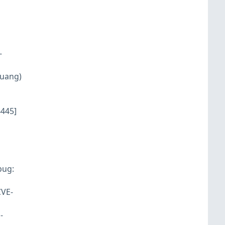
-
uang)
445]
：
ug:
CVE-
-