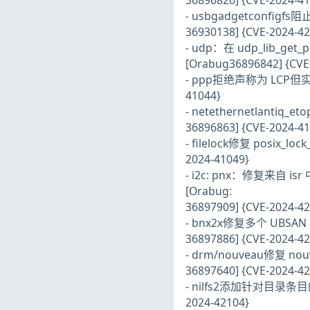
36896826] {CVE-2024-41
- usbgadgetconfigfs阻止
36930138] {CVE-2024-42
- udp：在 udp_lib_get_
[Orabug36896842] {CVE
- ppp拒绝声称为 LCP但实际畸形
41044}
- netethernetlantiq_
36896863] {CVE-2024-41
- filelock修复 posix_lo
2024-41049}
- i2c: pnx：修复来自 isr 
[Orabug:
36897909] {CVE-2024-42
- bnx2x修复多个 UBSAN arr
36897886] {CVE-2024-42
- drm/nouveau修复 no
36897640] {CVE-2024-42
- nilfs2添加针对目录条目的 i
2024-42104}