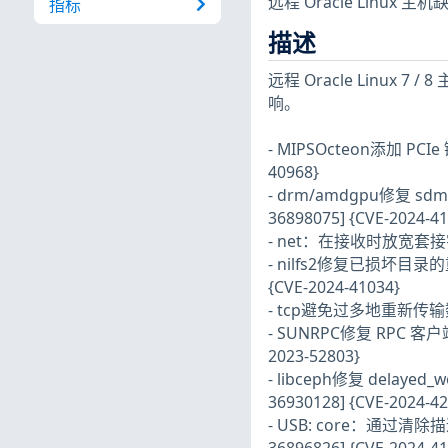
远程 Oracle Linux
指标
描述
远程 Oracle Linux 
响。
- MIPSOcteon添加 PCIe 
40968}
- drm/amdgpu修复 sdma_
36898075] {CVE-2024-41
- net：在接收时放宽套接字状态检
- nilfs2修复已损坏目录的重
{CVE-2024-41034}
- tcp避免过多地重新传输数据包 (
- SUNRPC修复 RPC 客户端清理
2023-52803}
- libceph修复 delayed_w
36930128] {CVE-2024-42
- USB: core：通过清除