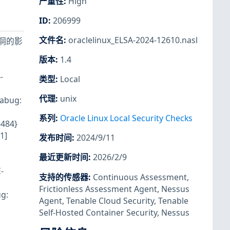
严重性
:
High
ID
:
206999
文件名
:
oraclelinux_ELSA-2024-12610.nasl
个漏洞的影
版本
:
1.4
-
类型
:
Local
代理
:
unix
abug:
系列
:
Oracle Linux Local Security Checks
484}
1]
发布时间
:
2024/9/11
最近更新时间
:
2026/2/9
-
支持的传感器
:
Continuous Assessment
,
Frictionless Assessment Agent
,
Nessus
g:
Agent
,
Tenable Cloud Security
,
Tenable
Self-Hosted Container Security
,
Nessus