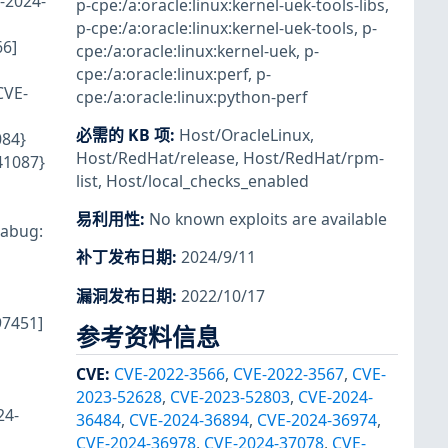
2024-
p-cpe:/a:oracle:linux:kernel-uek-tools-libs
,
p-cpe:/a:oracle:linux:kernel-uek-tools
,
p-
6]
cpe:/a:oracle:linux:kernel-uek
,
p-
cpe:/a:oracle:linux:perf
,
p-
CVE-
cpe:/a:oracle:linux:python-perf
必需的 KB 项
:
Host/OracleLinux
,
84}
Host/RedHat/release
,
Host/RedHat/rpm-
41087}
list
,
Host/local_checks_enabled
易利用性
:
No known exploits are available
abug:
补丁发布日期
:
2024/9/11
漏洞发布日期
:
2022/10/17
7451]
参考资料信息
CVE
:
CVE-2022-3566
,
CVE-2022-3567
,
CVE-
2023-52628
,
CVE-2023-52803
,
CVE-2024-
24-
36484
,
CVE-2024-36894
,
CVE-2024-36974
,
CVE-2024-36978
,
CVE-2024-37078
,
CVE-