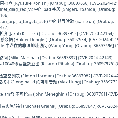
检查 (Ryusuke Konishi) [Orabug: 36897658] {CVE-2024-421
 inet_diag_req_v2 中的 pad 字段 (Shigeru Yoshida) [Orabug:
106}
ion_arp_ip_targets_set() 中的越界读取 (Sam Sun) [Orabug:
487}
(Jakub Kicinski) [Orabug: 36897915] {CVE-2024-42154}
 (Holger Dengler) [Orabug: 36897934] {CVE-2024-421
_inode 中潜在的非法地址访问 (Wang Yong) [Orabug: 36897696] {
问 (Mike Marshall) [Orabug36897837] {CVE-2024-42143}
da10048修复整数溢出 (Ricardo Ribalda) [Orabug: 36897976] {
检查空列表 (Simon Horman) [Orabug36897982] {CVE-2024-4
查找未知 engine_id 的可用音频 (Alex Hung) [Orabug: 3689772
te_tmf() 不可抢占 (John Meneghini) [Orabug: 36897761] {CVE
实施限制 (Michael Gralnik) [Orabug: 36897847] {CVE-2024