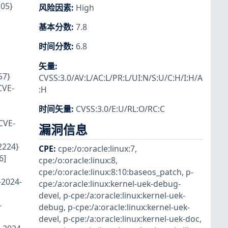
05}
风险因素
:
High
基本分数
:
7.8
时间分数
:
6.8
矢量
:
57}
CVSS:3.0/AV:L/AC:L/PR:L/UI:N/S:U/C:H/I:H/A
CVE-
:H
时间矢量
:
CVSS:3.0/E:U/RL:O/RC:C
CVE-
漏洞信息
2224}
CPE
:
cpe:/o:oracle:linux:7
,
6]
cpe:/o:oracle:linux:8
,
cpe:/o:oracle:linux:8:10:baseos_patch
,
p-
-2024-
cpe:/a:oracle:linux:kernel-uek-debug-
devel
,
p-cpe:/a:oracle:linux:kernel-uek-
-
debug
,
p-cpe:/a:oracle:linux:kernel-uek-
devel
,
p-cpe:/a:oracle:linux:kernel-uek-doc
,