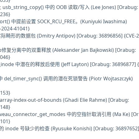
035}
 usb_string_copy() 中的 OOB 读取/写入 (Lee Jones) [Orabug:
236}
port() 中提前设置 SOCK_RCU_FREE。(Kuniyuki Iwashima)
-2024-41041}
的数据包 (Dmitry Antipov) [Orabug: 36896856] {CVE-2
etop修复分离中的双重释放 (Aleksander Jan Bajkowski) [Orabug:
046}
ck_inode 中潜在的释放后使用 (Jeff Layton) [Orabug: 36896877] {
中 del_timer_sync() 调用的潜在死锁警告 (Piotr Wojtaszczyk)
153}
ay-index-out-of-bounds (Ghadi Elie Rahme) [Orabug:
148}
uveau_connector_get_modes 中的空指针取消引用 (Ma Ke) [Or
101}
node 号缺少的检查 (Ryusuke Konishi) [Orabug: 36897652] 