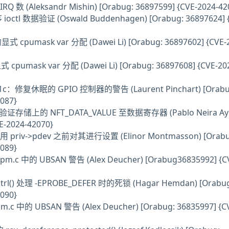
Q 数 (Aleksandr Mishin) [Orabug: 36897599] {CVE-2024-42
ctl 数据验证 (Oswald Buddenhagen) [Orabug: 36897624] {
cpumask var 分配 (Dawei Li) [Orabug: 36897602] {CVE-
pumask var 分配 (Dawei Li) [Orabug: 36897608] {CVE-20
ili9881c：修复休眠的 GPIO 控制器的警告 (Laurent Pinchart) [Ora
087}
les完全验证存储上的 NFT_DATA_VALUE 至数据寄存器 (Pablo Neira Ay
E-2024-42070}
在使用 priv->pdev 之前对其进行设置 (Elinor Montmasson) [Orabu
089}
m.c 中的 UBSAN 警告 (Alex Deucher) [Orabug36835992] {C
inctrl() 处理 -EPROBE_DEFER 时的死锁 (Hagar Hemdan) [Orabug
090}
m.c 中的 UBSAN 警告 (Alex Deucher) [Orabug: 36835997] {C