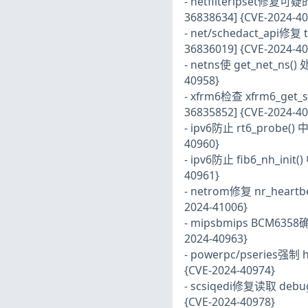
- netfilteripset修复可疑的 
36838634] {CVE-2024-40
- net/schedact_api修复 
36836019] {CVE-2024-40
- netns使 get_net_ns()
40958}
- xfrm6检查 xfrm6_get_s
36835852] {CVE-2024-40
- ipv6防止 rt6_probe()
40960}
- ipv6防止 fib6_nh_ini
40961}
- netrom修复 nr_heartbe
2024-41006}
- mipsbmips BCM6358确
2024-40963}
- powerpc/pseries强制
{CVE-2024-40974}
- scsiqedi修复读取 debu
{CVE-2024-40978}