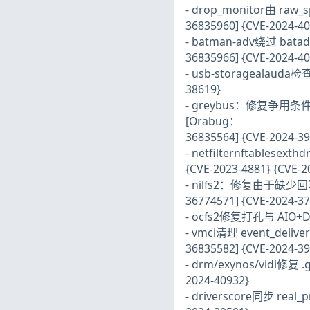
- drop_monitor由 raw_sp
36835960] {CVE-2024-40
- batman-adv绕过 batad
36835966] {CVE-2024-40
- usb-storagealauda检
38619}
- greybus：修复争用条件造
[Orabug：
36835564] {CVE-2024-39
- netfilternftablesex
{CVE-2023-4881} {CVE-2
- nilfs2：修复由于缺少回
36774571] {CVE-2024-37
- ocfs2修复打孔与 AIO+DI
- vmci清理 event_deli
36835582] {CVE-2024-39
- drm/exynos/vidi修复 .
2024-40932}
- driverscore同步 real_p