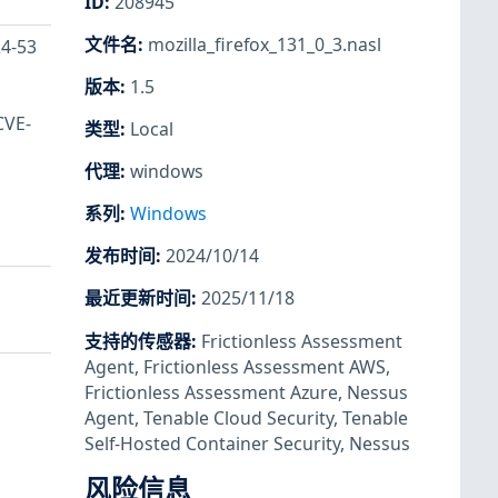
ID
:
208945
文件名
:
mozilla_firefox_131_0_3.nasl
-53
版本
:
1.5
E-
类型
:
Local
代理
:
windows
系列
:
Windows
发布时间
:
2024/10/14
最近更新时间
:
2025/11/18
支持的传感器
:
Frictionless Assessment
Agent
,
Frictionless Assessment AWS
,
Frictionless Assessment Azure
,
Nessus
Agent
,
Tenable Cloud Security
,
Tenable
Self-Hosted Container Security
,
Nessus
风险信息