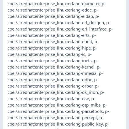
cpe:/a:redhat:enterprise_linux:erlang-diameter
,
p-
cpe:/a:redhat:enterprise_linux:erlang-edoc
,
p-
cpe:/a:redhat:enterprise_linux:erlang-eldap
,
p-
cpe:/a:redhat:enterprise_linux:erlang-erl_docgen
,
p-
cpe:/a:redhat:enterprise_linux:erlang-erl_interface
,
p-
cpe:/a:redhat:enterprise_linux:erlang-erts
,
p-
cpe:/a:redhat:enterprise_linux:erlang-eunit
,
p-
cpe:/a:redhat:enterprise_linux:erlang-hipe
,
p-
cpe:/a:redhat:enterprise_linux:erlang-ic
,
p-
cpe:/a:redhat:enterprise_linux:erlang-inets
,
p-
cpe:/a:redhat:enterprise_linux:erlang-kernel
,
p-
cpe:/a:redhat:enterprise_linux:erlang-mnesia
,
p-
cpe:/a:redhat:enterprise_linux:erlang-odbc
,
p-
cpe:/a:redhat:enterprise_linux:erlang-orber
,
p-
cpe:/a:redhat:enterprise_linux:erlang-os_mon
,
p-
cpe:/a:redhat:enterprise_linux:erlang-ose
,
p-
cpe:/a:redhat:enterprise_linux:erlang-otp_mibs
,
p-
cpe:/a:redhat:enterprise_linux:erlang-parsetools
,
p-
cpe:/a:redhat:enterprise_linux:erlang-percept
,
p-
cpe:/a:redhat:enterprise_linux:erlang-public_key
,
p-