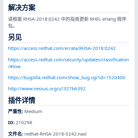
解决方案
请根据 RHSA-2018:0242 中的指南更新 RHEL erlang 程序
包。
另见
https://access.redhat.com/errata/RHSA-2018:0242
https://access.redhat.com/security/updates/classification
/#low
https://bugzilla.redhat.com/show_bug.cgi?id=1520400
http://www.nessus.org/u?327b6392
插件详情
严重性
:
Medium
ID
:
210298
文件名
:
redhat-RHSA-2018-0242.nasl