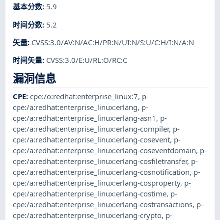
基本分数
:
5.9
时间分数
:
5.2
矢量
:
CVSS:3.0/AV:N/AC:H/PR:N/UI:N/S:U/C:H/I:N/A:N
时间矢量
:
CVSS:3.0/E:U/RL:O/RC:C
漏洞信息
CPE
:
cpe:/o:redhat:enterprise_linux:7
,
p-
cpe:/a:redhat:enterprise_linux:erlang
,
p-
cpe:/a:redhat:enterprise_linux:erlang-asn1
,
p-
cpe:/a:redhat:enterprise_linux:erlang-compiler
,
p-
cpe:/a:redhat:enterprise_linux:erlang-cosevent
,
p-
cpe:/a:redhat:enterprise_linux:erlang-coseventdomain
,
p-
cpe:/a:redhat:enterprise_linux:erlang-cosfiletransfer
,
p-
cpe:/a:redhat:enterprise_linux:erlang-cosnotification
,
p-
cpe:/a:redhat:enterprise_linux:erlang-cosproperty
,
p-
cpe:/a:redhat:enterprise_linux:erlang-costime
,
p-
cpe:/a:redhat:enterprise_linux:erlang-costransactions
,
p-
cpe:/a:redhat:enterprise_linux:erlang-crypto
,
p-