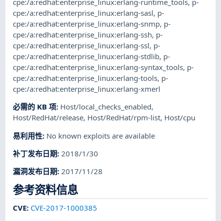
cpe:/a:redhat:enterprise_linux:erlang-runtime_tools
,
p-
cpe:/a:redhat:enterprise_linux:erlang-sasl
,
p-
cpe:/a:redhat:enterprise_linux:erlang-snmp
,
p-
cpe:/a:redhat:enterprise_linux:erlang-ssh
,
p-
cpe:/a:redhat:enterprise_linux:erlang-ssl
,
p-
cpe:/a:redhat:enterprise_linux:erlang-stdlib
,
p-
cpe:/a:redhat:enterprise_linux:erlang-syntax_tools
,
p-
cpe:/a:redhat:enterprise_linux:erlang-tools
,
p-
cpe:/a:redhat:enterprise_linux:erlang-xmerl
必需的 KB 项
:
Host/local_checks_enabled
,
Host/RedHat/release
,
Host/RedHat/rpm-list
,
Host/cpu
易利用性
:
No known exploits are available
补丁发布日期
:
2018/1/30
漏洞发布日期
:
2017/11/28
参考资料信息
CVE
:
CVE-2017-1000385