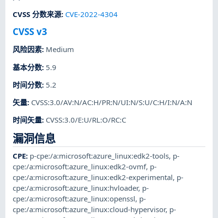
CVSS 分数来源
:
CVE-2022-4304
CVSS v3
风险因素
:
Medium
基本分数
:
5.9
时间分数
:
5.2
矢量
:
CVSS:3.0/AV:N/AC:H/PR:N/UI:N/S:U/C:H/I:N/A:N
时间矢量
:
CVSS:3.0/E:U/RL:O/RC:C
漏洞信息
CPE
:
p-cpe:/a:microsoft:azure_linux:edk2-tools
,
p-
cpe:/a:microsoft:azure_linux:edk2-ovmf
,
p-
cpe:/a:microsoft:azure_linux:edk2-experimental
,
p-
cpe:/a:microsoft:azure_linux:hvloader
,
p-
cpe:/a:microsoft:azure_linux:openssl
,
p-
cpe:/a:microsoft:azure_linux:cloud-hypervisor
,
p-