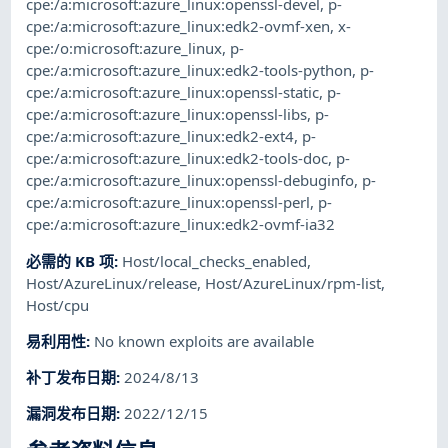
cpe:/a:microsoft:azure_linux:openssl-devel
,
p-
cpe:/a:microsoft:azure_linux:edk2-ovmf-xen
,
x-
cpe:/o:microsoft:azure_linux
,
p-
cpe:/a:microsoft:azure_linux:edk2-tools-python
,
p-
cpe:/a:microsoft:azure_linux:openssl-static
,
p-
cpe:/a:microsoft:azure_linux:openssl-libs
,
p-
cpe:/a:microsoft:azure_linux:edk2-ext4
,
p-
cpe:/a:microsoft:azure_linux:edk2-tools-doc
,
p-
cpe:/a:microsoft:azure_linux:openssl-debuginfo
,
p-
cpe:/a:microsoft:azure_linux:openssl-perl
,
p-
cpe:/a:microsoft:azure_linux:edk2-ovmf-ia32
必需的 KB 项
:
Host/local_checks_enabled
,
Host/AzureLinux/release
,
Host/AzureLinux/rpm-list
,
Host/cpu
易利用性
:
No known exploits are available
补丁发布日期
:
2024/8/13
漏洞发布日期
:
2022/12/15