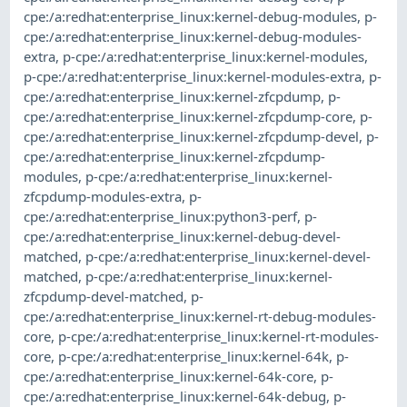
cpe:/a:redhat:enterprise_linux:kernel-debug-modules
,
p-
cpe:/a:redhat:enterprise_linux:kernel-debug-modules-
extra
,
p-cpe:/a:redhat:enterprise_linux:kernel-modules
,
p-cpe:/a:redhat:enterprise_linux:kernel-modules-extra
,
p-
cpe:/a:redhat:enterprise_linux:kernel-zfcpdump
,
p-
cpe:/a:redhat:enterprise_linux:kernel-zfcpdump-core
,
p-
cpe:/a:redhat:enterprise_linux:kernel-zfcpdump-devel
,
p-
cpe:/a:redhat:enterprise_linux:kernel-zfcpdump-
modules
,
p-cpe:/a:redhat:enterprise_linux:kernel-
zfcpdump-modules-extra
,
p-
cpe:/a:redhat:enterprise_linux:python3-perf
,
p-
cpe:/a:redhat:enterprise_linux:kernel-debug-devel-
matched
,
p-cpe:/a:redhat:enterprise_linux:kernel-devel-
matched
,
p-cpe:/a:redhat:enterprise_linux:kernel-
zfcpdump-devel-matched
,
p-
cpe:/a:redhat:enterprise_linux:kernel-rt-debug-modules-
core
,
p-cpe:/a:redhat:enterprise_linux:kernel-rt-modules-
core
,
p-cpe:/a:redhat:enterprise_linux:kernel-64k
,
p-
cpe:/a:redhat:enterprise_linux:kernel-64k-core
,
p-
cpe:/a:redhat:enterprise_linux:kernel-64k-debug
,
p-