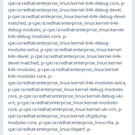
cpe:/a:redhat:enterprise_linux:kernel-64k-debug-core
,
p-
cpe:/a:redhat:enterprise_linux:kernel-64k-debug-devel
,
p-cpe:/a:redhat:enterprise_linux:kernel-64k-debug-devel-
matched
,
p-cpe:/a:redhat:enterprise_linux:kernel-64k-
debug-modules
,
p-cpe:/a:redhat:enterprise_linux:kernel-
64k-debug-modules-core
,
p-
cpe:/a:redhat:enterprise_linux:kernel-64k-debug-
modules-extra
,
p-cpe:/a:redhat:enterprise_linux:kernel-
64k-devel
,
p-cpe:/a:redhat:enterprise_linux:kernel-64k-
devel-matched
,
p-cpe:/a:redhat:enterprise_linux:kernel-
64k-modules
,
p-cpe:/a:redhat:enterprise_linux:kernel-
64k-modules-core
,
p-
cpe:/a:redhat:enterprise_linux:kernel-64k-modules-extra
,
p-cpe:/a:redhat:enterprise_linux:kernel-debug-modules-
core
,
p-cpe:/a:redhat:enterprise_linux:kernel-debug-uki-
virt
,
p-cpe:/a:redhat:enterprise_linux:kernel-modules-
core
,
p-cpe:/a:redhat:enterprise_linux:kernel-uki-virt
,
p-
cpe:/a:redhat:enterprise_linux:kernel-zfcpdump-
modules-core
,
p-cpe:/a:redhat:enterprise_linux:rtla
,
p-
cpe:/a:redhat:enterprise_linux:libperf
,
p-