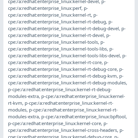
cpe:/a:redhat:enterprise_linux:kernel-devel
,
p-
cpe:/a:redhat:enterprise_linux:perf
,
p-
cpe:/a:redhat:enterprise_linux:kernel-rt
,
p-
cpe:/a:redhat:enterprise_linux:kernel-rt-debug
,
p-
cpe:/a:redhat:enterprise_linux:kernel-rt-debug-devel
,
p-
cpe:/a:redhat:enterprise_linux:kernel-rt-devel
,
p-
cpe:/a:redhat:enterprise_linux:kernel-tools
,
p-
cpe:/a:redhat:enterprise_linux:kernel-tools-libs
,
p-
cpe:/a:redhat:enterprise_linux:kernel-tools-libs-devel
,
p-
cpe:/a:redhat:enterprise_linux:kernel-rt-core
,
p-
cpe:/a:redhat:enterprise_linux:kernel-rt-debug-core
,
p-
cpe:/a:redhat:enterprise_linux:kernel-rt-debug-kvm
,
p-
cpe:/a:redhat:enterprise_linux:kernel-rt-debug-modules
,
p-cpe:/a:redhat:enterprise_linux:kernel-rt-debug-
modules-extra
,
p-cpe:/a:redhat:enterprise_linux:kernel-
rt-kvm
,
p-cpe:/a:redhat:enterprise_linux:kernel-rt-
modules
,
p-cpe:/a:redhat:enterprise_linux:kernel-rt-
modules-extra
,
p-cpe:/a:redhat:enterprise_linux:bpftool
,
p-cpe:/a:redhat:enterprise_linux:kernel-core
,
p-
cpe:/a:redhat:enterprise_linux:kernel-cross-headers
,
p-
cpe:/a:redhat:enterprise_linux:kernel-debug-core
,
p-