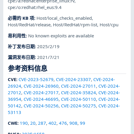
cpe:/a:redhat:enterprise_linux:rv
,
cpe:/o:redhat:rhel_eus:9.4
必需的 KB 项
:
Host/local_checks_enabled
,
Host/RedHat/release
,
Host/RedHat/rpm-list
,
Host/cpu
易利用性
:
No known exploits are available
补丁发布日期
:
2025/2/19
漏洞发布日期
:
2021/7/21
参考资料信息
CVE
:
CVE-2023-52679
,
CVE-2024-23307
,
CVE-2024-
26924
,
CVE-2024-26960
,
CVE-2024-27011
,
CVE-2024-
27012
,
CVE-2024-27017
,
CVE-2024-35824
,
CVE-2024-
36954
,
CVE-2024-46695
,
CVE-2024-50110
,
CVE-2024-
50142
,
CVE-2024-50256
,
CVE-2024-50275
,
CVE-2024-
53113
CWE
:
190
,
20
,
287
,
402
,
476
,
908
,
99
RHSA
:
2025:1658