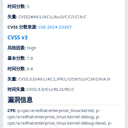
时间分数
:
5
矢量
:
CVSS2#AV:L/AC:L/Au:S/C:C/I:C/A:C
CVSS 分数来源
:
CVE-2024-23307
CVSS v3
风险因素
:
High
基本分数
:
7.8
时间分数
:
6.8
矢量
:
CVSS:3.0/AV:L/AC:L/PR:L/UI:N/S:U/C:H/I:H/A:H
时间矢量
:
CVSS:3.0/E:U/RL:O/RC:C
漏洞信息
CPE
:
p-cpe:/a:redhat:enterprise_linux:kernel
,
p-
cpe:/a:redhat:enterprise_linux:kernel-debug
,
p-
cpe:/a:redhat:enterprise_linux:kernel-debug-devel
,
p-