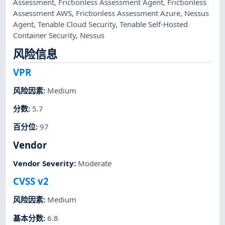
Assessment
,
Frictionless Assessment Agent
,
Frictionless
Assessment AWS
,
Frictionless Assessment Azure
,
Nessus
Agent
,
Tenable Cloud Security
,
Tenable Self-Hosted
Container Security
,
Nessus
风险信息
VPR
风险因素
:
Medium
分数
:
5.7
百分位
:
97
Vendor
Vendor Severity
:
Moderate
CVSS v2
风险因素
:
Medium
基本分数
:
6.8