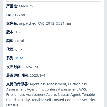
严重性
:
Medium
ID
:
217788
文件名
:
unpatched_CVE_2012_5521.nasl
版本
:
1.2
类型
:
Local
代理
:
unix
系列
:
Misc.
发布时间
:
2025/3/4
最近更新时间
:
2025/9/4
支持的传感器
:
Agentless Assessment
,
Frictionless
Assessment Agent
,
Frictionless Assessment AWS
,
Frictionless Assessment Azure
,
Nessus Agent
,
Tenable
Cloud Security
,
Tenable Self-Hosted Container Security
,
Nessus