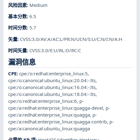
风险因素
:
Medium
基本分数
:
6.5
时间分数
:
5.7
矢量
:
CVSS:3.0/AV:A/AC:L/PR:N/UI:N/S:U/C:N/I:N/A:H
时间矢量
:
CVSS:3.0/E:U/RL:O/RC:C
漏洞信息
CPE
:
cpe:/o:redhat:enterprise_linux:5
,
cpe:/o:canonical:ubuntu_linux:20.04:-:lts
,
cpe:/o:canonical:ubuntu_linux:16.04:-:lts
,
cpe:/o:canonical:ubuntu_linux:18.04:-:lts
,
cpe:/o:redhat:enterprise_linux:6
,
p-
cpe:/a:redhat:enterprise_linux:quagga-devel
,
p-
cpe:/a:redhat:enterprise_linux:quagga
,
p-
cpe:/a:redhat:enterprise_linux:quagga-contrib
,
p-
cpe:/a:canonical:ubuntu_linux:quagga
必需的 KB 项
:
Host/OS/identifier
,
Host/cpu
,