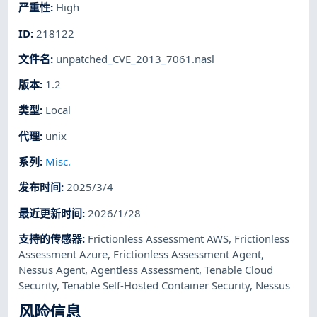
严重性
:
High
ID
:
218122
文件名
:
unpatched_CVE_2013_7061.nasl
版本
:
1.2
类型
:
Local
代理
:
unix
系列
:
Misc.
发布时间
:
2025/3/4
最近更新时间
:
2026/1/28
支持的传感器
:
Frictionless Assessment AWS
,
Frictionless
Assessment Azure
,
Frictionless Assessment Agent
,
Nessus Agent
,
Agentless Assessment
,
Tenable Cloud
Security
,
Tenable Self-Hosted Container Security
,
Nessus
风险信息