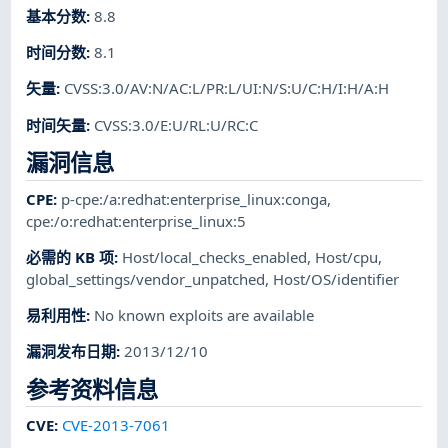
基本分数
:
8.8
时间分数
:
8.1
矢量
:
CVSS:3.0/AV:N/AC:L/PR:L/UI:N/S:U/C:H/I:H/A:H
时间矢量
:
CVSS:3.0/E:U/RL:U/RC:C
漏洞信息
CPE
:
p-cpe:/a:redhat:enterprise_linux:conga
,
cpe:/o:redhat:enterprise_linux:5
必需的 KB 项
:
Host/local_checks_enabled
,
Host/cpu
,
global_settings/vendor_unpatched
,
Host/OS/identifier
易利用性
:
No known exploits are available
漏洞发布日期
:
2013/12/10
参考资料信息
CVE
:
CVE-2013-7061