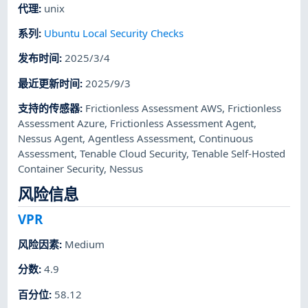
代理
:
unix
系列
:
Ubuntu Local Security Checks
发布时间
:
2025/3/4
最近更新时间
:
2025/9/3
支持的传感器
:
Frictionless Assessment AWS
,
Frictionless
Assessment Azure
,
Frictionless Assessment Agent
,
Nessus Agent
,
Agentless Assessment
,
Continuous
Assessment
,
Tenable Cloud Security
,
Tenable Self-Hosted
Container Security
,
Nessus
风险信息
VPR
风险因素
:
Medium
分数
:
4.9
百分位
:
58.12