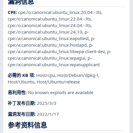
漏洞信息
CPE
:
cpe:/o:canonical:ubuntu_linux:20.04:-:lts
,
cpe:/o:canonical:ubuntu_linux:22.04:-:lts
,
cpe:/o:canonical:ubuntu_linux:24.04:-:lts
,
cpe:/o:canonical:ubuntu_linux:24.10
,
p-
cpe:/a:canonical:ubuntu_linux:eapoltest
,
p-
cpe:/a:canonical:ubuntu_linux:hostapd
,
p-
cpe:/a:canonical:ubuntu_linux:libwpa-client-dev
,
p-
cpe:/a:canonical:ubuntu_linux:wpagui
,
p-
cpe:/a:canonical:ubuntu_linux:wpasupplicant
必需的 KB 项
:
Host/cpu
,
Host/Debian/dpkg-l
,
Host/Ubuntu
,
Host/Ubuntu/release
易利用性
:
No known exploits are available
补丁发布日期
:
2025/3/3
漏洞发布日期
:
2022/1/17
参考资料信息