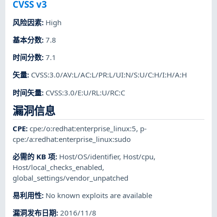
CVSS v3
风险因素
:
High
基本分数
:
7.8
时间分数
:
7.1
矢量
:
CVSS:3.0/AV:L/AC:L/PR:L/UI:N/S:U/C:H/I:H/A:H
时间矢量
:
CVSS:3.0/E:U/RL:U/RC:C
漏洞信息
CPE
:
cpe:/o:redhat:enterprise_linux:5
,
p-
cpe:/a:redhat:enterprise_linux:sudo
必需的 KB 项
:
Host/OS/identifier
,
Host/cpu
,
Host/local_checks_enabled
,
global_settings/vendor_unpatched
易利用性
:
No known exploits are available
漏洞发布日期
:
2016/11/8