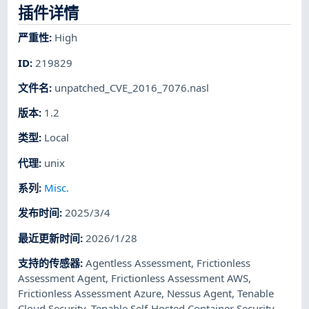
插件详情
严重性
:
High
ID
:
219829
文件名
:
unpatched_CVE_2016_7076.nasl
版本
:
1.2
类型
:
Local
代理
:
unix
系列
:
Misc.
发布时间
:
2025/3/4
最近更新时间
:
2026/1/28
支持的传感器
:
Agentless Assessment
,
Frictionless
Assessment Agent
,
Frictionless Assessment AWS
,
Frictionless Assessment Azure
,
Nessus Agent
,
Tenable
Cloud Security
,
Tenable Self-Hosted Container Security
,