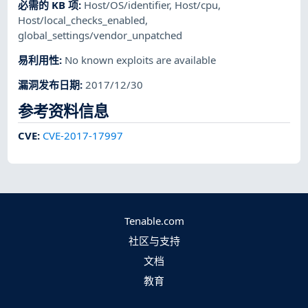
必需的 KB 项
:
Host/OS/identifier
,
Host/cpu
,
Host/local_checks_enabled
,
global_settings/vendor_unpatched
易利用性
:
No known exploits are available
漏洞发布日期
:
2017/12/30
参考资料信息
CVE
:
CVE-2017-17997
Tenable.com
社区与支持
文档
教育