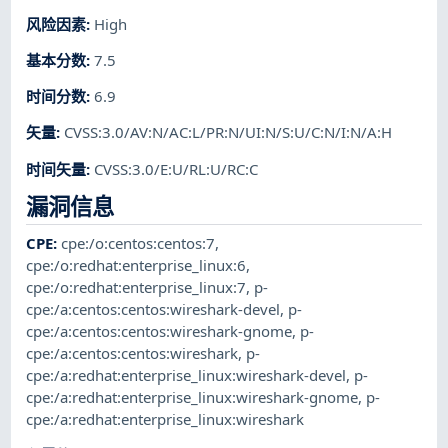
风险因素
:
High
基本分数
:
7.5
时间分数
:
6.9
矢量
:
CVSS:3.0/AV:N/AC:L/PR:N/UI:N/S:U/C:N/I:N/A:H
时间矢量
:
CVSS:3.0/E:U/RL:U/RC:C
漏洞信息
CPE
:
cpe:/o:centos:centos:7
,
cpe:/o:redhat:enterprise_linux:6
,
cpe:/o:redhat:enterprise_linux:7
,
p-
cpe:/a:centos:centos:wireshark-devel
,
p-
cpe:/a:centos:centos:wireshark-gnome
,
p-
cpe:/a:centos:centos:wireshark
,
p-
cpe:/a:redhat:enterprise_linux:wireshark-devel
,
p-
cpe:/a:redhat:enterprise_linux:wireshark-gnome
,
p-
cpe:/a:redhat:enterprise_linux:wireshark