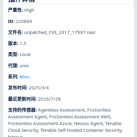
严重性
:
High
ID
:
220869
文件名
:
unpatched_CVE_2017_17997.nasl
版本
:
1.5
类型
:
Local
代理
:
unix
系列
:
Misc.
发布时间
:
2025/3/4
最近更新时间
:
2026/7/28
支持的传感器
:
Agentless Assessment
,
Frictionless
Assessment Agent
,
Frictionless Assessment AWS
,
Frictionless Assessment Azure
,
Nessus Agent
,
Tenable
Cloud Security
,
Tenable Self-Hosted Container Security
,
Nessus