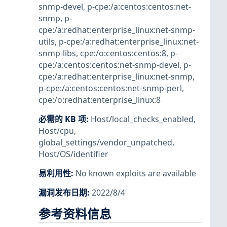
snmp-devel
,
p-cpe:/a:centos:centos:net-
snmp
,
p-
cpe:/a:redhat:enterprise_linux:net-snmp-
utils
,
p-cpe:/a:redhat:enterprise_linux:net-
snmp-libs
,
cpe:/o:centos:centos:8
,
p-
cpe:/a:centos:centos:net-snmp-devel
,
p-
cpe:/a:redhat:enterprise_linux:net-snmp
,
p-cpe:/a:centos:centos:net-snmp-perl
,
cpe:/o:redhat:enterprise_linux:8
必需的 KB 项
:
Host/local_checks_enabled
,
Host/cpu
,
global_settings/vendor_unpatched
,
Host/OS/identifier
易利用性
:
No known exploits are available
漏洞发布日期
:
2022/8/4
参考资料信息