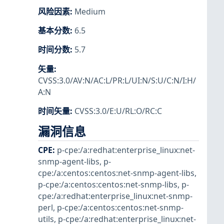
风险因素
:
Medium
基本分数
:
6.5
时间分数
:
5.7
矢量
:
CVSS:3.0/AV:N/AC:L/PR:L/UI:N/S:U/C:N/I:H/
A:N
时间矢量
:
CVSS:3.0/E:U/RL:O/RC:C
漏洞信息
CPE
:
p-cpe:/a:redhat:enterprise_linux:net-
snmp-agent-libs
,
p-
cpe:/a:centos:centos:net-snmp-agent-libs
,
p-cpe:/a:centos:centos:net-snmp-libs
,
p-
cpe:/a:redhat:enterprise_linux:net-snmp-
perl
,
p-cpe:/a:centos:centos:net-snmp-
utils
,
p-cpe:/a:redhat:enterprise_linux:net-