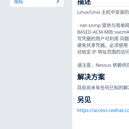
描述
指标
Linux/Unix 主
- net-snmp 提供与简
BASED-ACM-MIB::v
写凭据的用户可利用 问题。
避免共享凭据。必须使用 S
对给定 IP 地址范围的访问来
请注意，Nessus 依
解决方案
目前尚未有任何已知的解
另见
https://access.redhat.