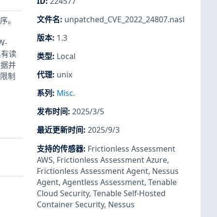
ID
:
224577
文件名
:
unpatched_CVE_2022_24807.nasl
程序。
版本
:
1.3
W-
。具有读
类型
:
Local
凭据并
代理
:
unix
过限制
系列
:
Misc.
发布时间
:
2025/3/5
最近更新时间
:
2025/9/3
支持的传感器
:
Frictionless Assessment
AWS
,
Frictionless Assessment Azure
,
Frictionless Assessment Agent
,
Nessus
Agent
,
Agentless Assessment
,
Tenable
Cloud Security
,
Tenable Self-Hosted
Container Security
,
Nessus