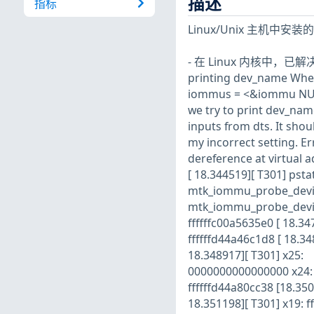
描述
指标
Linux/Unix 主
- 在 Linux 内核中，已解决以下
printing dev_name When l
iommus = <&iommu NUM>),
we try to print dev_name(
inputs from dts. It sho
my incorrect setting. E
dereference at virtual 
[ 18.344519][ T301] psta
mtk_iommu_probe_device
mtk_iommu_probe_device
ffffffc00a5635e0 [ 18.34
ffffffd44a46c1d8 [ 18.34
18.348917][ T301] x25:
0000000000000000 x24: f
ffffffd44a80cc38 [18.35
18.351198][ T301] x19: f