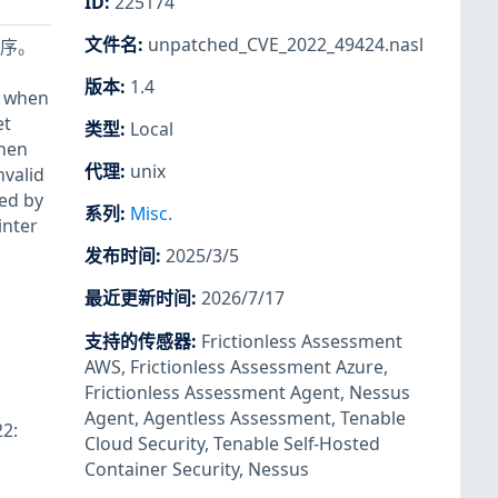
ID
:
225174
文件名
:
unpatched_CVE_2022_49424.nasl
程序。
版本
:
1.4
 when
et
类型
:
Local
when
代理
:
unix
nvalid
sed by
系列
:
Misc.
inter
发布时间
:
2025/3/5
最近更新时间
:
2026/7/17
支持的传感器
:
Frictionless Assessment
AWS
,
Frictionless Assessment Azure
,
Frictionless Assessment Agent
,
Nessus
Agent
,
Agentless Assessment
,
Tenable
22:
Cloud Security
,
Tenable Self-Hosted
Container Security
,
Nessus