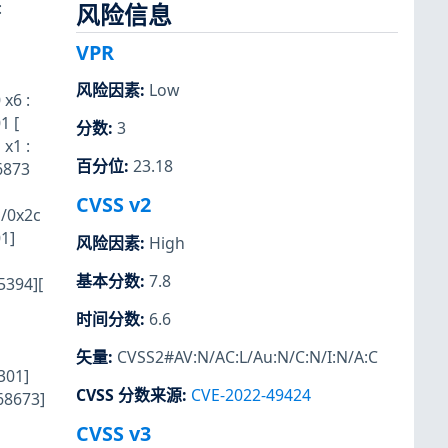
:
风险信息
VPR
风险因素
:
Low
x6 :
1 [
分数
:
3
x1 :
百分位
:
23.18
6873
CVSS v2
c/0x2c
1]
风险因素
:
High
基本分数
:
7.8
5394][
时间分数
:
6.6
矢量
:
CVSS2#AV:N/AC:L/Au:N/C:N/I:N/A:C
301]
CVSS 分数来源
:
CVE-2022-49424
68673]
CVSS v3