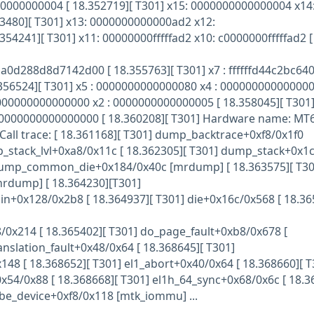
00000000000004 [ 18.352719][ T301] x15: 0000000000000004 x14
53480][ T301] x13: 0000000000000ad2 x12:
54241][ T301] x11: 00000000fffffad2 x10: c0000000fffffad2 [
0d288d8d7142d00 [ 18.355763][ T301] x7 : ffffffd44c2bc640 
56524][ T301] x5 : 0000000000000080 x4 : 000000000000000
0000000000000000 x2 : 0000000000000005 [ 18.358045][ T301] 
 0000000000000000 [ 18.360208][ T301] Hardware name: MT
 Call trace: [ 18.361168][ T301] dump_backtrace+0xf8/0x1f0
p_stack_lvl+0xa8/0x11c [ 18.362305][ T301] dump_stack+0x1
rdump_common_die+0x184/0x40c [mrdump] [ 18.363575][ T30
mrdump] [ 18.364230][T301]
ain+0x128/0x2b8 [ 18.364937][ T301] die+0x16c/0x568 [ 18.36
/0x214 [ 18.365402][ T301] do_page_fault+0xb8/0x678 [
anslation_fault+0x48/0x64 [ 18.368645][ T301]
8 [ 18.368652][ T301] el1_abort+0x40/0x64 [ 18.368660][ T
54/0x88 [ 18.368668][ T301] el1h_64_sync+0x68/0x6c [ 18.3
e_device+0xf8/0x118 [mtk_iommu] ...