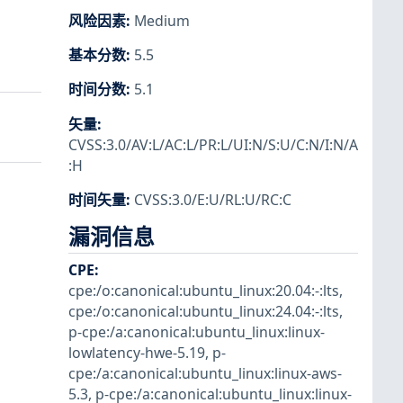
风险因素
:
Medium
基本分数
:
5.5
时间分数
:
5.1
矢量
:
CVSS:3.0/AV:L/AC:L/PR:L/UI:N/S:U/C:N/I:N/A
:H
时间矢量
:
CVSS:3.0/E:U/RL:U/RC:C
漏洞信息
CPE
:
cpe:/o:canonical:ubuntu_linux:20.04:-:lts
,
cpe:/o:canonical:ubuntu_linux:24.04:-:lts
,
p-cpe:/a:canonical:ubuntu_linux:linux-
lowlatency-hwe-5.19
,
p-
cpe:/a:canonical:ubuntu_linux:linux-aws-
5.3
,
p-cpe:/a:canonical:ubuntu_linux:linux-