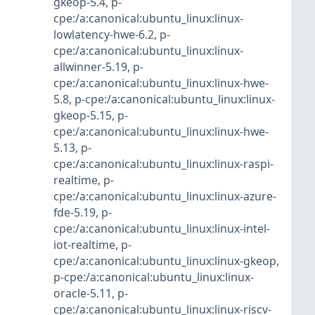
gkeop-5.4
,
p-
cpe:/a:canonical:ubuntu_linux:linux-
lowlatency-hwe-6.2
,
p-
cpe:/a:canonical:ubuntu_linux:linux-
allwinner-5.19
,
p-
cpe:/a:canonical:ubuntu_linux:linux-hwe-
5.8
,
p-cpe:/a:canonical:ubuntu_linux:linux-
gkeop-5.15
,
p-
cpe:/a:canonical:ubuntu_linux:linux-hwe-
5.13
,
p-
cpe:/a:canonical:ubuntu_linux:linux-raspi-
realtime
,
p-
cpe:/a:canonical:ubuntu_linux:linux-azure-
fde-5.19
,
p-
cpe:/a:canonical:ubuntu_linux:linux-intel-
iot-realtime
,
p-
cpe:/a:canonical:ubuntu_linux:linux-gkeop
,
p-cpe:/a:canonical:ubuntu_linux:linux-
oracle-5.11
,
p-
cpe:/a:canonical:ubuntu_linux:linux-riscv-