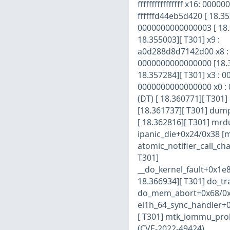
ffffffffffffffff x16: 00
ffffffd44eb5d420 [ 18.3
0000000000000003 [ 18.3
18.355003][ T301] x9 :
a0d288d8d7142d00 x8 : a
0000000000000000 [18.3
18.357284][ T301] x3 : 
0000000000000000 x0 :
(DT) [ 18.360771][ T301]
[18.361737][ T301] dum
[ 18.362816][ T301] m
ipanic_die+0x24/0x38 [
atomic_notifier_call_ch
T301]
__do_kernel_fault+0x1e8
18.366934][ T301] do_tr
do_mem_abort+0x68/0x14
el1h_64_sync_handler+0x
[ T301] mtk_iommu_prob
(CVE-2022-49424)