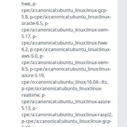
hwe
,
p-
cpe:/a:canonical:ubuntu_linux:linux-gcp-
5.8
,
p-cpe:/a:canonical:ubuntu_linux:linux-
oracle-6.5
,
p-
cpe:/a:canonical:ubuntu_linux:linux-oem-
5.17
,
p-
cpe:/a:canonical:ubuntu_linux:linux-hwe-
6.2
,
p-cpe:/a:canonical:ubuntu_linux:linux-
aws-5.0
,
p-
cpe:/a:canonical:ubuntu_linux:linux-oem-
6.5
,
p-cpe:/a:canonical:ubuntu_linux:linux-
azure-5.19
,
cpe:/o:canonical:ubuntu_linux:16.04:-:lts
,
p-cpe:/a:canonical:ubuntu_linux:linux-
realtime
,
p-
cpe:/a:canonical:ubuntu_linux:linux-azure-
5.13
,
p-
cpe:/a:canonical:ubuntu_linux:linux-raspi2
,
p-cpe:/a:canonical:ubuntu_linux:linux-gcp-