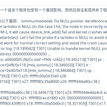
机中安装的一个或多个程序包受到一个漏洞影响，而供应商没有提供补丁
漏洞： iommu/mediatek: Fix NULL pointer dereference
arbdev is NULL (in the case I hit, the node is incorrectly s
 it will cause device_link_add() fail and kernel crashes 
larbdev). Let's fail the probe if a larbdev is NULL to avoid i
uld work for normal correct setting and avoid the crash cau
rror log: [18.189042][ T301] Unable to handle kernel NULL po
address 0000000000000050 ...
te: a0400005 (NzCv daif +PAN -UAO) [ 18.345213][ T301] pc :
+0xf8/0x118 [mtk_iommu] [ 18.346050][ T301] lr :
+0xd0/0x118 [mtk_iommu] [ 18.346884][ T301] sp :
7392][ T301] x29: ffffffc00a5635e0 x28:
8156][ T301] x27: ffffff80c39a8000 x26: ffffffd44a80cc38 [
fffffd44a80cc38 [ 18.349677][ T301] x23: ffffffd44e4da4c6 x
0438][ T301] x21: ffffff80cecd1880 x20: 0000000000000000 [
fffff80c439f010 x18: ffffffc00a50d0c0 [ 18.351959][ T301] x17: