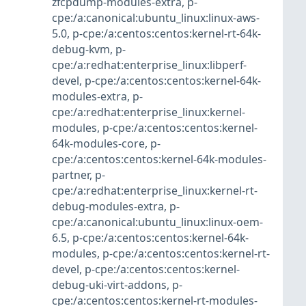
zfcpdump-modules-extra
,
p-
cpe:/a:canonical:ubuntu_linux:linux-aws-
5.0
,
p-cpe:/a:centos:centos:kernel-rt-64k-
debug-kvm
,
p-
cpe:/a:redhat:enterprise_linux:libperf-
devel
,
p-cpe:/a:centos:centos:kernel-64k-
modules-extra
,
p-
cpe:/a:redhat:enterprise_linux:kernel-
modules
,
p-cpe:/a:centos:centos:kernel-
64k-modules-core
,
p-
cpe:/a:centos:centos:kernel-64k-modules-
partner
,
p-
cpe:/a:redhat:enterprise_linux:kernel-rt-
debug-modules-extra
,
p-
cpe:/a:canonical:ubuntu_linux:linux-oem-
6.5
,
p-cpe:/a:centos:centos:kernel-64k-
modules
,
p-cpe:/a:centos:centos:kernel-rt-
devel
,
p-cpe:/a:centos:centos:kernel-
debug-uki-virt-addons
,
p-
cpe:/a:centos:centos:kernel-rt-modules-