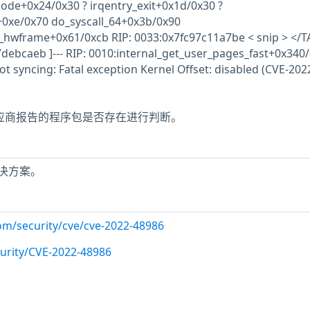
ode+0x24/0x30 ? irqentry_exit+0x1d/0x30 ?
t+0xe/0x70 do_syscall_64+0x3b/0x90
_hwframe+0x61/0xcb RIP: 0033:0x7fc97c11a7be < snip > </
7debcaeb ]--- RIP: 0010:internal_get_user_pages_fast+0x340
not syncing: Fatal exception Kernel Offset: disabled (CVE-202
赖供应商报告的程序包是否存在进行判断。
决方案。
com/security/cve/cve-2022-48986
urity/CVE-2022-48986