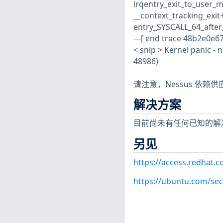
irqentry_exit_to_user_m
__context_tracking_exi
entry_SYSCALL_64_after
---[ end trace 48b2e0e6
< snip > Kernel panic - 
48986)
请注意，Nessus 依
解决方案
目前尚未有任何已知的解
另见
https://access.redhat.
https://ubuntu.com/sec