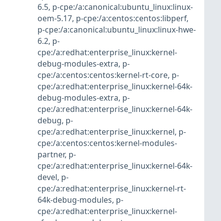
6.5
,
p-cpe:/a:canonical:ubuntu_linux:linux-
oem-5.17
,
p-cpe:/a:centos:centos:libperf
,
p-cpe:/a:canonical:ubuntu_linux:linux-hwe-
6.2
,
p-
cpe:/a:redhat:enterprise_linux:kernel-
debug-modules-extra
,
p-
cpe:/a:centos:centos:kernel-rt-core
,
p-
cpe:/a:redhat:enterprise_linux:kernel-64k-
debug-modules-extra
,
p-
cpe:/a:redhat:enterprise_linux:kernel-64k-
debug
,
p-
cpe:/a:redhat:enterprise_linux:kernel
,
p-
cpe:/a:centos:centos:kernel-modules-
partner
,
p-
cpe:/a:redhat:enterprise_linux:kernel-64k-
devel
,
p-
cpe:/a:redhat:enterprise_linux:kernel-rt-
64k-debug-modules
,
p-
cpe:/a:redhat:enterprise_linux:kernel-