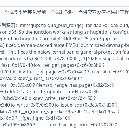
机中安装的一个或多个程序包受到一个漏洞影响，而供应商没有提供补丁
洞：mm/gup: fix gup_pud_range() for dax For dax pud
 on x86. So the function works as long as hugetlb is config
epend on hugetlb. Commit 414fd080d125 (mm/gup: fix
ax) fixed devmap-backed huge PMDs, but missed devmap-b
ell. This fixes the below kernel panic: general protection fau
cal address 0x69e7c000cc478: 0000 [#1] SMP < snip > Call T
fast+0x1f/0x40 iov_iter_get_pages+0xc6/0x3b0 ?
70 bio_iov_iter_get_pages+0x82/0x4e0 ? bvec_alloc+0x91/0
/0x2a0 blkdev_direct_IO+0x282/0x480 ?
on+0xc0/0xc0 ? filemap_range_has_page+0x82/0xc0
ite+0x9d/0x1a0 ? inode_update_time+0x24/0x30
er+0xbd/0x1e0 blkdev_write_iter+0xb4/0x150 ?
x340 io_write+0xf9/0x300 io_issue_sqe+0x3c3/0x1d30 ?
0x6c/0x80 __io_queue_sqe+0x33/0x240 ? fget+0x76/0xa0
x18d0 ? __fget_light+0xd1/0x100
r+0x199/0x880 ? __context_tracking_enter+0x1f/0x70 ?