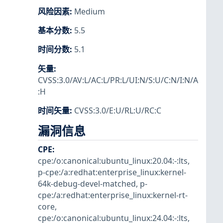
风险因素
:
Medium
基本分数
:
5.5
时间分数
:
5.1
矢量
:
CVSS:3.0/AV:L/AC:L/PR:L/UI:N/S:U/C:N/I:N/A
:H
时间矢量
:
CVSS:3.0/E:U/RL:U/RC:C
漏洞信息
CPE
:
cpe:/o:canonical:ubuntu_linux:20.04:-:lts
,
p-cpe:/a:redhat:enterprise_linux:kernel-
64k-debug-devel-matched
,
p-
cpe:/a:redhat:enterprise_linux:kernel-rt-
core
,
cpe:/o:canonical:ubuntu_linux:24.04:-:lts
,