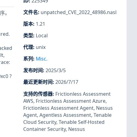
ID
:
225349
文件名
:
unpatched_CVE_2022_48986.nasl
程序。
版本
:
1.21
,
ured.
类型
:
Local
代理
:
unix
acked
lt,
系列
:
Misc.
race:
发布时间
:
2025/3/5
xc0 ?
最近更新时间
:
2026/7/17
支持的传感器
:
Frictionless Assessment
AWS
,
Frictionless Assessment Azure
,
Frictionless Assessment Agent
,
Nessus
Agent
,
Agentless Assessment
,
Tenable
Cloud Security
,
Tenable Self-Hosted
Container Security
,
Nessus