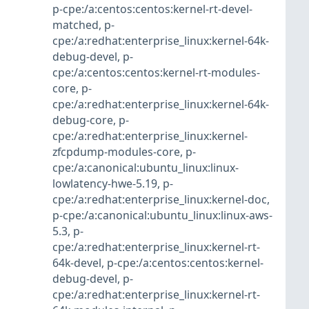
p-cpe:/a:centos:centos:kernel-rt-devel-
matched
,
p-
cpe:/a:redhat:enterprise_linux:kernel-64k-
debug-devel
,
p-
cpe:/a:centos:centos:kernel-rt-modules-
core
,
p-
cpe:/a:redhat:enterprise_linux:kernel-64k-
debug-core
,
p-
cpe:/a:redhat:enterprise_linux:kernel-
zfcpdump-modules-core
,
p-
cpe:/a:canonical:ubuntu_linux:linux-
lowlatency-hwe-5.19
,
p-
cpe:/a:redhat:enterprise_linux:kernel-doc
,
p-cpe:/a:canonical:ubuntu_linux:linux-aws-
5.3
,
p-
cpe:/a:redhat:enterprise_linux:kernel-rt-
64k-devel
,
p-cpe:/a:centos:centos:kernel-
debug-devel
,
p-
cpe:/a:redhat:enterprise_linux:kernel-rt-