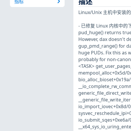
描述
指标
Linux/Unix 主
- 已修复 Linux 内核中的下列漏
pud_huge() returns true
However, dax doesn't d
gup_pmd_range() for d
huge PUDs. Fix this as w
probably for non-canoni
<TASK> get_user_pages_
mempool_alloc+0x5d/0x1
bio_alloc_bioset+0x19a
__io_complete_rw_comm
generic_file_direct_wr
__generic_file_write_it
io_import_iovec+0x8d/0
sysvec_reschedule_ipi+
io_submit_sqes+0xe6a/0
__x64_sys_io_uring_ente