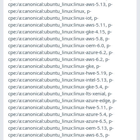
cpe:/a:canonical:ubuntu_linux:linux-aws-5.13
,
p-
cpe:/a:canonical:ubuntu_linux:linux
,
p-
cpe:/a:canonical:ubuntu_linux:linux-iot
,
p-
cpe:/a:canonical:ubuntu_linux:linux-aws-5.11
,
p-
cpe:/a:canonical:ubuntu_linux:linux-gke-4.15
,
p-
cpe:/a:canonical:ubuntu_linux:linux-aws-5.8
,
p-
cpe:/a:canonical:ubuntu_linux:linux-oem-6.0
,
p-
cpe:/a:canonical:ubuntu_linux:linux-azure-6.2
,
p-
cpe:/a:canonical:ubuntu_linux:linux-aws-6.2
,
p-
cpe:/a:canonical:ubuntu_linux:linux-gke
,
p-
cpe:/a:canonical:ubuntu_linux:linux-hwe-5.19
,
p-
cpe:/a:canonical:ubuntu_linux:linux-intel-5.13
,
p-
cpe:/a:canonical:ubuntu_linux:linux-gke-5.4
,
p-
cpe:/a:canonical:ubuntu_linux:linux-lts-xenial
,
p-
cpe:/a:canonical:ubuntu_linux:linux-azure-edge
,
p-
cpe:/a:canonical:ubuntu_linux:linux-hwe-5.11
,
p-
cpe:/a:canonical:ubuntu_linux:linux-azure-5.4
,
p-
cpe:/a:canonical:ubuntu_linux:linux-azure-6.5
,
p-
cpe:/a:canonical:ubuntu_linux:linux-oem-5.13
,
p-
cpe:/a:canonical:ubuntu_linux:linux-aws-6.5
,
p-