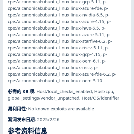
cpe:/a:canonical:ubuntu_linux:linux-gcp-5.11
,
p-
cpe:/a:canonical:ubuntu_linux:linux-azure-fde
,
p-
cpe:/a:canonical:ubuntu_linux:linux-nvidia-6.5
,
p-
cpe:/a:canonical:ubuntu_linux:linux-azure-4.15
,
p-
cpe:/a:canonical:ubuntu_linux:linux-hwe-6.5
,
p-
cpe:/a:canonical:ubuntu_linux:linux-azure-5.11
,
p-
cpe:/a:canonical:ubuntu_linux:linux-starfive-6.2
,
p-
cpe:/a:canonical:ubuntu_linux:linux-riscv-5.11
,
p-
cpe:/a:canonical:ubuntu_linux:linux-gcp-4.15
,
p-
cpe:/a:canonical:ubuntu_linux:linux-oem-6.1
,
p-
cpe:/a:canonical:ubuntu_linux:linux-riscv
,
p-
cpe:/a:canonical:ubuntu_linux:linux-azure-fde-6.2
,
p-
cpe:/a:canonical:ubuntu_linux:linux-oem-5.10
必需的 KB 项
:
Host/local_checks_enabled
,
Host/cpu
,
global_settings/vendor_unpatched
,
Host/OS/identifier
易利用性
:
No known exploits are available
漏洞发布日期
:
2025/2/26
参考资料信息