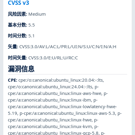
CVSS v3
风险因素
:
Medium
基本分数
:
5.5
时间分数
:
5.1
矢量
:
CVSS:3.0/AV:L/AC:L/PR:L/UI:N/S:U/C:N/I:N/A:H
时间矢量
:
CVSS:3.0/E:U/RL:U/RC:C
漏洞信息
CPE
:
cpe:/o:canonical:ubuntu_linux:20.04:-:lts
,
cpe:/o:canonical:ubuntu_linux:24.04:-:lts
,
p-
cpe:/a:canonical:ubuntu_linux:linux-aws-hwe
,
p-
cpe:/a:canonical:ubuntu_linux:linux-ibm
,
p-
cpe:/a:canonical:ubuntu_linux:linux-lowlatency-hwe-
5.19
,
p-cpe:/a:canonical:ubuntu_linux:linux-aws-5.3
,
p-
cpe:/a:canonical:ubuntu_linux:linux-hwe
,
p-
cpe:/a:canonical:ubuntu_linux:linux-kvm
,
p-
cpe:/a:canonical:ubuntu_linux:linux-gcp-5.8
,
p-