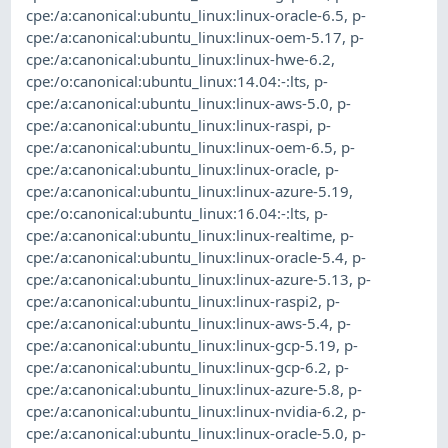
cpe:/a:canonical:ubuntu_linux:linux-oracle-6.5
,
p-
cpe:/a:canonical:ubuntu_linux:linux-oem-5.17
,
p-
cpe:/a:canonical:ubuntu_linux:linux-hwe-6.2
,
cpe:/o:canonical:ubuntu_linux:14.04:-:lts
,
p-
cpe:/a:canonical:ubuntu_linux:linux-aws-5.0
,
p-
cpe:/a:canonical:ubuntu_linux:linux-raspi
,
p-
cpe:/a:canonical:ubuntu_linux:linux-oem-6.5
,
p-
cpe:/a:canonical:ubuntu_linux:linux-oracle
,
p-
cpe:/a:canonical:ubuntu_linux:linux-azure-5.19
,
cpe:/o:canonical:ubuntu_linux:16.04:-:lts
,
p-
cpe:/a:canonical:ubuntu_linux:linux-realtime
,
p-
cpe:/a:canonical:ubuntu_linux:linux-oracle-5.4
,
p-
cpe:/a:canonical:ubuntu_linux:linux-azure-5.13
,
p-
cpe:/a:canonical:ubuntu_linux:linux-raspi2
,
p-
cpe:/a:canonical:ubuntu_linux:linux-aws-5.4
,
p-
cpe:/a:canonical:ubuntu_linux:linux-gcp-5.19
,
p-
cpe:/a:canonical:ubuntu_linux:linux-gcp-6.2
,
p-
cpe:/a:canonical:ubuntu_linux:linux-azure-5.8
,
p-
cpe:/a:canonical:ubuntu_linux:linux-nvidia-6.2
,
p-
cpe:/a:canonical:ubuntu_linux:linux-oracle-5.0
,
p-