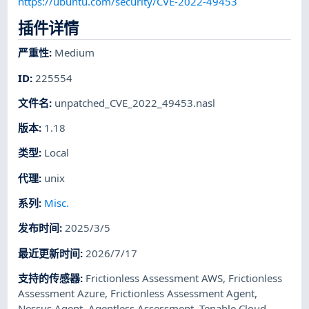
https://ubuntu.com/security/CVE-2022-49453
插件详情
严重性
:
Medium
ID
:
225554
文件名
:
unpatched_CVE_2022_49453.nasl
版本
:
1.18
类型
:
Local
代理
:
unix
系列
:
Misc.
发布时间
:
2025/3/5
最近更新时间
:
2026/7/17
支持的传感器
:
Frictionless Assessment AWS
,
Frictionless
Assessment Azure
,
Frictionless Assessment Agent
,
Nessus Agent
,
Agentless Assessment
,
Tenable Cloud