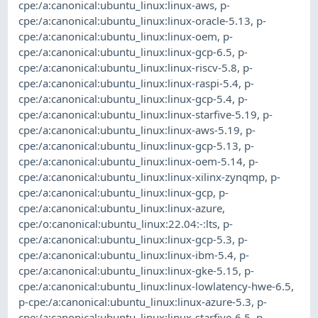
cpe:/a:canonical:ubuntu_linux:linux-aws
,
p-
cpe:/a:canonical:ubuntu_linux:linux-oracle-5.13
,
p-
cpe:/a:canonical:ubuntu_linux:linux-oem
,
p-
cpe:/a:canonical:ubuntu_linux:linux-gcp-6.5
,
p-
cpe:/a:canonical:ubuntu_linux:linux-riscv-5.8
,
p-
cpe:/a:canonical:ubuntu_linux:linux-raspi-5.4
,
p-
cpe:/a:canonical:ubuntu_linux:linux-gcp-5.4
,
p-
cpe:/a:canonical:ubuntu_linux:linux-starfive-5.19
,
p-
cpe:/a:canonical:ubuntu_linux:linux-aws-5.19
,
p-
cpe:/a:canonical:ubuntu_linux:linux-gcp-5.13
,
p-
cpe:/a:canonical:ubuntu_linux:linux-oem-5.14
,
p-
cpe:/a:canonical:ubuntu_linux:linux-xilinx-zynqmp
,
p-
cpe:/a:canonical:ubuntu_linux:linux-gcp
,
p-
cpe:/a:canonical:ubuntu_linux:linux-azure
,
cpe:/o:canonical:ubuntu_linux:22.04:-:lts
,
p-
cpe:/a:canonical:ubuntu_linux:linux-gcp-5.3
,
p-
cpe:/a:canonical:ubuntu_linux:linux-ibm-5.4
,
p-
cpe:/a:canonical:ubuntu_linux:linux-gke-5.15
,
p-
cpe:/a:canonical:ubuntu_linux:linux-lowlatency-hwe-6.5
,
p-cpe:/a:canonical:ubuntu_linux:linux-azure-5.3
,
p-
cpe:/a:canonical:ubuntu_linux:linux-starfive-6.5
,
p-