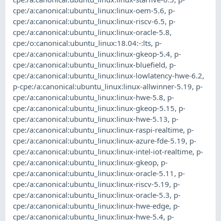
cpe:/a:canonical:ubuntu_linux:linux-oem-5.6
,
p-
cpe:/a:canonical:ubuntu_linux:linux-riscv-6.5
,
p-
cpe:/a:canonical:ubuntu_linux:linux-oracle-5.8
,
cpe:/o:canonical:ubuntu_linux:18.04:-:lts
,
p-
cpe:/a:canonical:ubuntu_linux:linux-gkeop-5.4
,
p-
cpe:/a:canonical:ubuntu_linux:linux-bluefield
,
p-
cpe:/a:canonical:ubuntu_linux:linux-lowlatency-hwe-6.2
,
p-cpe:/a:canonical:ubuntu_linux:linux-allwinner-5.19
,
p-
cpe:/a:canonical:ubuntu_linux:linux-hwe-5.8
,
p-
cpe:/a:canonical:ubuntu_linux:linux-gkeop-5.15
,
p-
cpe:/a:canonical:ubuntu_linux:linux-hwe-5.13
,
p-
cpe:/a:canonical:ubuntu_linux:linux-raspi-realtime
,
p-
cpe:/a:canonical:ubuntu_linux:linux-azure-fde-5.19
,
p-
cpe:/a:canonical:ubuntu_linux:linux-intel-iot-realtime
,
p-
cpe:/a:canonical:ubuntu_linux:linux-gkeop
,
p-
cpe:/a:canonical:ubuntu_linux:linux-oracle-5.11
,
p-
cpe:/a:canonical:ubuntu_linux:linux-riscv-5.19
,
p-
cpe:/a:canonical:ubuntu_linux:linux-oracle-5.3
,
p-
cpe:/a:canonical:ubuntu_linux:linux-hwe-edge
,
p-
cpe:/a:canonical:ubuntu_linux:linux-hwe-5.4
,
p-