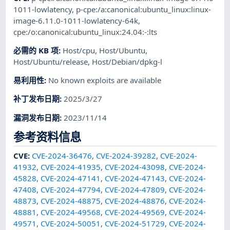
1011-lowlatency
,
p-cpe:/a:canonical:ubuntu_linux:linux-
image-6.11.0-1011-lowlatency-64k
,
cpe:/o:canonical:ubuntu_linux:24.04:-:lts
必需的 KB 项
:
Host/cpu
,
Host/Ubuntu
,
Host/Ubuntu/release
,
Host/Debian/dpkg-l
易利用性
:
No known exploits are available
补丁发布日期
:
2025/3/27
漏洞发布日期
:
2023/11/14
参考资料信息
CVE
:
CVE-2024-36476
,
CVE-2024-39282
,
CVE-2024-
41932
,
CVE-2024-41935
,
CVE-2024-43098
,
CVE-2024-
45828
,
CVE-2024-47141
,
CVE-2024-47143
,
CVE-2024-
47408
,
CVE-2024-47794
,
CVE-2024-47809
,
CVE-2024-
48873
,
CVE-2024-48875
,
CVE-2024-48876
,
CVE-2024-
48881
,
CVE-2024-49568
,
CVE-2024-49569
,
CVE-2024-
49571
,
CVE-2024-50051
,
CVE-2024-51729
,
CVE-2024-