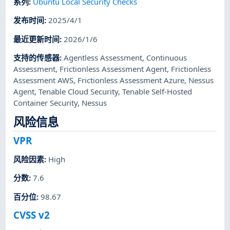
系列
:
Ubuntu Local Security Checks
发布时间
:
2025/4/1
最近更新时间
:
2026/1/6
支持的传感器
:
Agentless Assessment
,
Continuous
Assessment
,
Frictionless Assessment Agent
,
Frictionless
Assessment AWS
,
Frictionless Assessment Azure
,
Nessus
Agent
,
Tenable Cloud Security
,
Tenable Self-Hosted
Container Security
,
Nessus
风险信息
VPR
风险因素
:
High
分数
:
7.6
百分位
:
98.67
CVSS v2