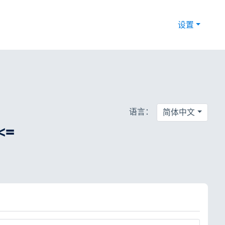
设置
语言：
简体中文
 <=