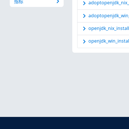
指标
adoptopenjdk_nix_
adoptopenjdk_win_
openjdk_nix_instal
openjdk_win_instal