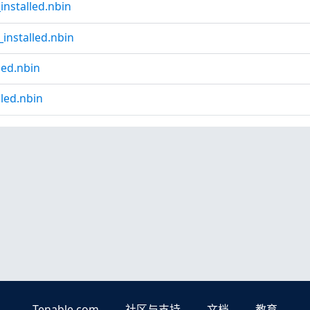
installed.nbin
installed.nbin
led.nbin
led.nbin
Tenable.com
社区与支持
文档
教育