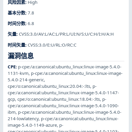
风险因素
:
High
基本分数
:
7.8
时间分数
:
6.8
矢量
:
CVSS:3.0/AV:L/AC:L/PR:L/UI:N/S:U/C:H/I:H/A:H
时间矢量
:
CVSS:3.0/E:U/RL:O/RC:C
漏洞信息
CPE
:
p-cpe:/a:canonical:ubuntu_linux:linux-image-5.4.0-
1131-kvm
,
p-cpe:/a:canonical:ubuntu_linux:linux-image-
5.4.0-214-generic
,
cpe:/o:canonical:ubuntu_linux:20.04:-:lts
,
p-
cpe:/a:canonical:ubuntu_linux:linux-image-5.4.0-1147-
gcp
,
cpe:/o:canonical:ubuntu_linux:18.04:-:lts
,
p-
cpe:/a:canonical:ubuntu_linux:linux-image-5.4.0-1090-
ibm
,
p-cpe:/a:canonical:ubuntu_linux:linux-image-5.4.0-
214-lowlatency
,
p-cpe:/a:canonical:ubuntu_linux:linux-
image-5.4.0-1149-azure
,
p-
cpe:/a:canonical:ubuntu_linux:linux-image-5.4.0-1103-