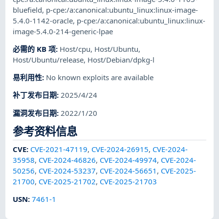
bluefield
,
p-cpe:/a:canonical:ubuntu_linux:linux-image-
5.4.0-1142-oracle
,
p-cpe:/a:canonical:ubuntu_linux:linux-
image-5.4.0-214-generic-lpae
必需的 KB 项
:
Host/cpu
,
Host/Ubuntu
,
Host/Ubuntu/release
,
Host/Debian/dpkg-l
易利用性
:
No known exploits are available
补丁发布日期
:
2025/4/24
漏洞发布日期
:
2022/1/20
参考资料信息
CVE
:
CVE-2021-47119
,
CVE-2024-26915
,
CVE-2024-
35958
,
CVE-2024-46826
,
CVE-2024-49974
,
CVE-2024-
50256
,
CVE-2024-53237
,
CVE-2024-56651
,
CVE-2025-
21700
,
CVE-2025-21702
,
CVE-2025-21703
USN
:
7461-1