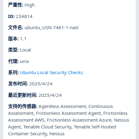
严重性
:
High
ID
:
234814
文件名
:
ubuntu_USN-7461-1.nasl
版本
:
1.1
类型
:
Local
代理
:
unix
系列
:
Ubuntu Local Security Checks
发布时间
:
2025/4/24
最近更新时间
:
2025/4/24
支持的传感器
:
Agentless Assessment
,
Continuous
Assessment
,
Frictionless Assessment Agent
,
Frictionless
Assessment AWS
,
Frictionless Assessment Azure
,
Nessus
Agent
,
Tenable Cloud Security
,
Tenable Self-Hosted
Container Security
,
Nessus