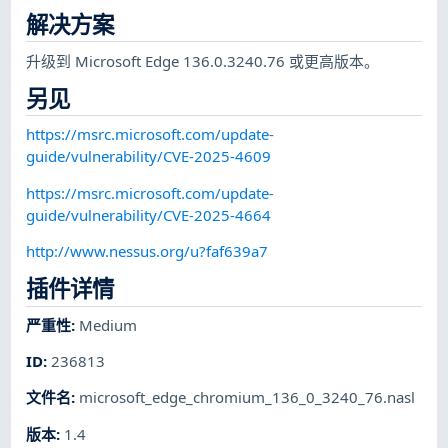
解决方案
升级到 Microsoft Edge 136.0.3240.76 或更高版本。
另见
https://msrc.microsoft.com/update-
guide/vulnerability/CVE-2025-4609
https://msrc.microsoft.com/update-
guide/vulnerability/CVE-2025-4664
http://www.nessus.org/u?faf639a7
插件详情
严重性
:
Medium
ID
:
236813
文件名
:
microsoft_edge_chromium_136_0_3240_76.nasl
版本
:
1.4