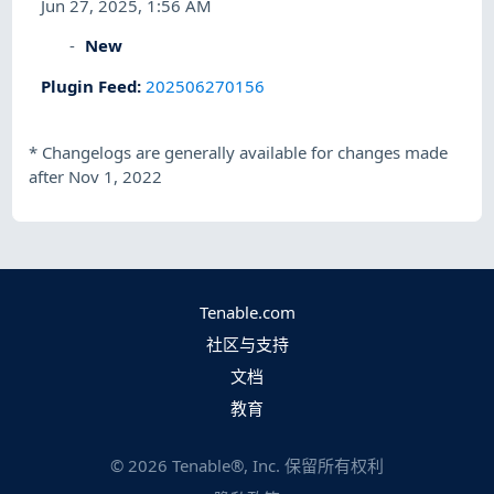
Jun 27, 2025, 1:56 AM
New
Plugin Feed
:
202506270156
*
Changelogs are generally available for changes made
after Nov 1, 2022
Tenable.com
社区与支持
文档
教育
©
2026
Tenable®, Inc. 保留所有权利