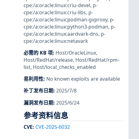
cpe:/a:oracle:linux:criu-devel
,
p-
cpe:/a:oracle:linux:criu-libs
,
p-
cpe:/a:oracle:linux:podman-gvproxy
,
p-
cpe:/a:oracle:linux:python3-podman
,
p-
cpe:/a:oracle:linux:aardvark-dns
,
p-
cpe:/a:oracle:linux:netavark
必需的 KB 项
:
Host/OracleLinux
,
Host/RedHat/release
,
Host/RedHat/rpm-
list
,
Host/local_checks_enabled
易利用性
:
No known exploits are available
补丁发布日期
:
2025/7/8
漏洞发布日期
:
2025/6/24
参考资料信息
CVE
:
CVE-2025-6032