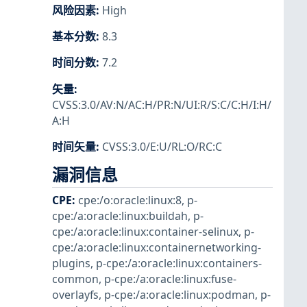
风险因素
:
High
基本分数
:
8.3
时间分数
:
7.2
矢量
:
CVSS:3.0/AV:N/AC:H/PR:N/UI:R/S:C/C:H/I:H/
A:H
时间矢量
:
CVSS:3.0/E:U/RL:O/RC:C
漏洞信息
CPE
:
cpe:/o:oracle:linux:8
,
p-
cpe:/a:oracle:linux:buildah
,
p-
cpe:/a:oracle:linux:container-selinux
,
p-
cpe:/a:oracle:linux:containernetworking-
plugins
,
p-cpe:/a:oracle:linux:containers-
common
,
p-cpe:/a:oracle:linux:fuse-
overlayfs
,
p-cpe:/a:oracle:linux:podman
,
p-