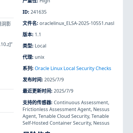
严重性
:
High
ID
:
241635
文件名
:
oraclelinux_ELSA-2025-10551.nasl
个漏洞影
版本
:
1.1
0.z]”
类型
:
Local
代理
:
unix
系列
:
Oracle Linux Local Security Checks
发布时间
:
2025/7/9
最近更新时间
:
2025/7/9
支持的传感器
:
Continuous Assessment
,
Frictionless Assessment Agent
,
Nessus
Agent
,
Tenable Cloud Security
,
Tenable
Self-Hosted Container Security
,
Nessus