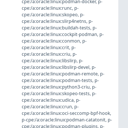
cpe:/a:oracle:linux:podman-docker
,
p-
cpe:/a:oracle:linux:runc
,
p-
cpe:/a:oracle:linux:skopeo
,
p-
cpe:/a:oracle:linux:slirp4netns
,
p-
cpe:/a:oracle:linux:buildah-tests
,
p-
cpe:/a:oracle:linux:cockpit-podman
,
p-
cpe:/a:oracle:linux:conmon
,
p-
cpe:/a:oracle:linux:crit
,
p-
cpe:/a:oracle:linux:criu
,
p-
cpe:/a:oracle:linux:libslirp
,
p-
cpe:/a:oracle:linux:libslirp-devel
,
p-
cpe:/a:oracle:linux:podman-remote
,
p-
cpe:/a:oracle:linux:podman-tests
,
p-
cpe:/a:oracle:linux:python3-criu
,
p-
cpe:/a:oracle:linux:skopeo-tests
,
p-
cpe:/a:oracle:linux:udica
,
p-
cpe:/a:oracle:linux:crun
,
p-
cpe:/a:oracle:linux:oci-seccomp-bpf-hook
,
p-cpe:/a:oracle:linux:podman-catatonit
,
p-
cpe:/a:oracle:linux:podman-plugins
,
p-