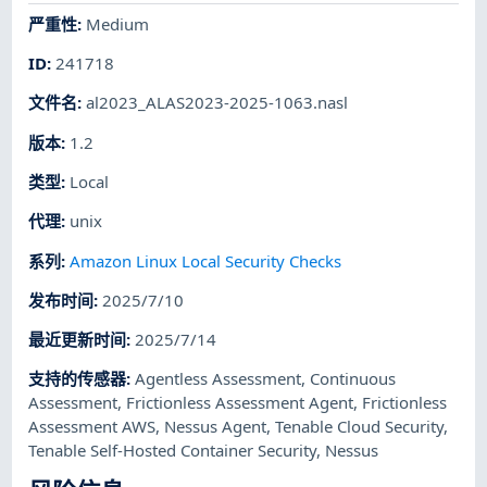
严重性
:
Medium
ID
:
241718
文件名
:
al2023_ALAS2023-2025-1063.nasl
版本
:
1.2
类型
:
Local
代理
:
unix
系列
:
Amazon Linux Local Security Checks
发布时间
:
2025/7/10
最近更新时间
:
2025/7/14
支持的传感器
:
Agentless Assessment
,
Continuous
Assessment
,
Frictionless Assessment Agent
,
Frictionless
Assessment AWS
,
Nessus Agent
,
Tenable Cloud Security
,
Tenable Self-Hosted Container Security
,
Nessus