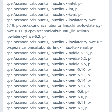
cpe:/a:canonical:ubuntu_linux:linux-intel
,
p-
cpe:/a:canonical:ubuntu_linux:linux-iot
,
p-
cpe:/a:canonical:ubuntu_linux:linux-kvm
,
p-
cpe:/a:canonical:ubuntu_linux:linux-lowlatency-hwe-
5.19
,
p-cpe:/a:canonical:ubuntu_linux:linux-lowlatency-
hwe-6.11
,
p-cpe:/a:canonical:ubuntu_linux:linux-
lowlatency-hwe-6.2
,
p-
cpe:/a:canonical:ubuntu_linux:linux-lowlatency-hwe-6.5
,
p-cpe:/a:canonical:ubuntu_linux:linux-lts-xenial
,
p-
cpe:/a:canonical:ubuntu_linux:linux-nvidia-6.11
,
p-
cpe:/a:canonical:ubuntu_linux:linux-nvidia-6.2
,
p-
cpe:/a:canonical:ubuntu_linux:linux-nvidia-6.5
,
p-
cpe:/a:canonical:ubuntu_linux:linux-oem-5.10
,
p-
cpe:/a:canonical:ubuntu_linux:linux-oem-5.13
,
p-
cpe:/a:canonical:ubuntu_linux:linux-oem-5.14
,
p-
cpe:/a:canonical:ubuntu_linux:linux-oem-5.17
,
p-
cpe:/a:canonical:ubuntu_linux:linux-oem-5.6
,
p-
cpe:/a:canonical:ubuntu_linux:linux-oem-6.0
,
p-
cpe:/a:canonical:ubuntu_linux:linux-oem-6.11
,
p-
cpe:/a:canonical:ubuntu_linux:linux-oem-6.1
,
p-