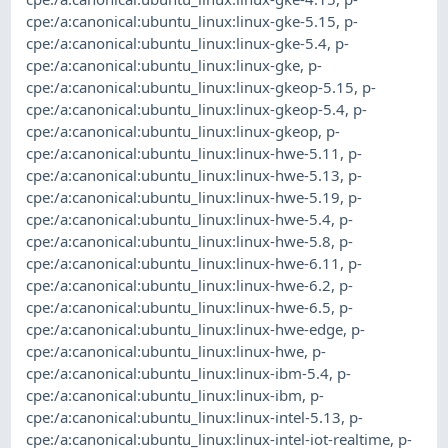
cpe:/a:canonical:ubuntu_linux:linux-gke-5.15
,
p-
cpe:/a:canonical:ubuntu_linux:linux-gke-5.4
,
p-
cpe:/a:canonical:ubuntu_linux:linux-gke
,
p-
cpe:/a:canonical:ubuntu_linux:linux-gkeop-5.15
,
p-
cpe:/a:canonical:ubuntu_linux:linux-gkeop-5.4
,
p-
cpe:/a:canonical:ubuntu_linux:linux-gkeop
,
p-
cpe:/a:canonical:ubuntu_linux:linux-hwe-5.11
,
p-
cpe:/a:canonical:ubuntu_linux:linux-hwe-5.13
,
p-
cpe:/a:canonical:ubuntu_linux:linux-hwe-5.19
,
p-
cpe:/a:canonical:ubuntu_linux:linux-hwe-5.4
,
p-
cpe:/a:canonical:ubuntu_linux:linux-hwe-5.8
,
p-
cpe:/a:canonical:ubuntu_linux:linux-hwe-6.11
,
p-
cpe:/a:canonical:ubuntu_linux:linux-hwe-6.2
,
p-
cpe:/a:canonical:ubuntu_linux:linux-hwe-6.5
,
p-
cpe:/a:canonical:ubuntu_linux:linux-hwe-edge
,
p-
cpe:/a:canonical:ubuntu_linux:linux-hwe
,
p-
cpe:/a:canonical:ubuntu_linux:linux-ibm-5.4
,
p-
cpe:/a:canonical:ubuntu_linux:linux-ibm
,
p-
cpe:/a:canonical:ubuntu_linux:linux-intel-5.13
,
p-
cpe:/a:canonical:ubuntu_linux:linux-intel-iot-realtime
,
p-