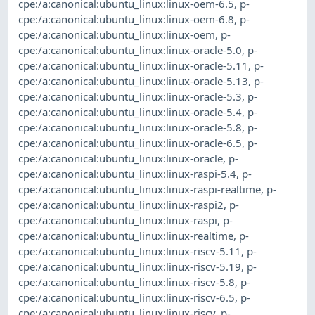
cpe:/a:canonical:ubuntu_linux:linux-oem-6.5
,
p-
cpe:/a:canonical:ubuntu_linux:linux-oem-6.8
,
p-
cpe:/a:canonical:ubuntu_linux:linux-oem
,
p-
cpe:/a:canonical:ubuntu_linux:linux-oracle-5.0
,
p-
cpe:/a:canonical:ubuntu_linux:linux-oracle-5.11
,
p-
cpe:/a:canonical:ubuntu_linux:linux-oracle-5.13
,
p-
cpe:/a:canonical:ubuntu_linux:linux-oracle-5.3
,
p-
cpe:/a:canonical:ubuntu_linux:linux-oracle-5.4
,
p-
cpe:/a:canonical:ubuntu_linux:linux-oracle-5.8
,
p-
cpe:/a:canonical:ubuntu_linux:linux-oracle-6.5
,
p-
cpe:/a:canonical:ubuntu_linux:linux-oracle
,
p-
cpe:/a:canonical:ubuntu_linux:linux-raspi-5.4
,
p-
cpe:/a:canonical:ubuntu_linux:linux-raspi-realtime
,
p-
cpe:/a:canonical:ubuntu_linux:linux-raspi2
,
p-
cpe:/a:canonical:ubuntu_linux:linux-raspi
,
p-
cpe:/a:canonical:ubuntu_linux:linux-realtime
,
p-
cpe:/a:canonical:ubuntu_linux:linux-riscv-5.11
,
p-
cpe:/a:canonical:ubuntu_linux:linux-riscv-5.19
,
p-
cpe:/a:canonical:ubuntu_linux:linux-riscv-5.8
,
p-
cpe:/a:canonical:ubuntu_linux:linux-riscv-6.5
,
p-
cpe:/a:canonical:ubuntu_linux:linux-riscv
,
p-