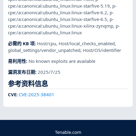
cpe:/a:canonical:ubuntu_linux:linux-starfive-5.19
,
p-
cpe:/a:canonical:ubuntu_linux:linux-starfive-6.2
,
p-
cpe:/a:canonical:ubuntu_linux:linux-starfive-6.5
,
p-
cpe:/a:canonical:ubuntu_linux:linux-xilinx-zynqmp
,
p-
cpe:/a:canonical:ubuntu_linux:linux
必需的 KB 项
:
Host/cpu
,
Host/local_checks_enabled
,
global_settings/vendor_unpatched
,
Host/OS/identifier
易利用性
:
No known exploits are available
漏洞发布日期
:
2025/7/25
参考资料信息
CVE
:
CVE-2025-38401
Tenable.com