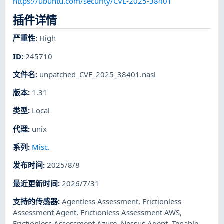
https://ubuntu.com/security/CVE-2025-38401
插件详情
严重性
:
High
ID
:
245710
文件名
:
unpatched_CVE_2025_38401.nasl
版本
:
1.31
类型
:
Local
代理
:
unix
系列
:
Misc.
发布时间
:
2025/8/8
最近更新时间
:
2026/7/31
支持的传感器
:
Agentless Assessment
,
Frictionless
Assessment Agent
,
Frictionless Assessment AWS
,
Frictionless Assessment Azure
,
Nessus Agent
,
Tenable