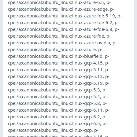
cpe:/a:canonical:ubuntu_linux:linux-azure-6.5
,
p-
cpe:/a:canonical:ubuntu_linux:linux-azure-edge
,
p-
cpe:/a:canonical:ubuntu_linux:linux-azure-fde-5.19
,
p-
cpe:/a:canonical:ubuntu_linux:linux-azure-fde-6.2
,
p-
cpe:/a:canonical:ubuntu_linux:linux-azure-fde-6.8
,
p-
cpe:/a:canonical:ubuntu_linux:linux-azure-fde
,
p-
cpe:/a:canonical:ubuntu_linux:linux-azure-nvidia
,
p-
cpe:/a:canonical:ubuntu_linux:linux-azure
,
p-
cpe:/a:canonical:ubuntu_linux:linux-bluefield
,
p-
cpe:/a:canonical:ubuntu_linux:linux-gcp-4.15
,
p-
cpe:/a:canonical:ubuntu_linux:linux-gcp-5.11
,
p-
cpe:/a:canonical:ubuntu_linux:linux-gcp-5.13
,
p-
cpe:/a:canonical:ubuntu_linux:linux-gcp-5.19
,
p-
cpe:/a:canonical:ubuntu_linux:linux-gcp-5.3
,
p-
cpe:/a:canonical:ubuntu_linux:linux-gcp-5.4
,
p-
cpe:/a:canonical:ubuntu_linux:linux-gcp-5.8
,
p-
cpe:/a:canonical:ubuntu_linux:linux-gcp-6.11
,
p-
cpe:/a:canonical:ubuntu_linux:linux-gcp-6.2
,
p-
cpe:/a:canonical:ubuntu_linux:linux-gcp-6.5
,
p-
cpe:/a:canonical:ubuntu_linux:linux-gcp
,
p-
cpe:/a:canonical:ubuntu_linux:linux-gke-4.15
,
p-