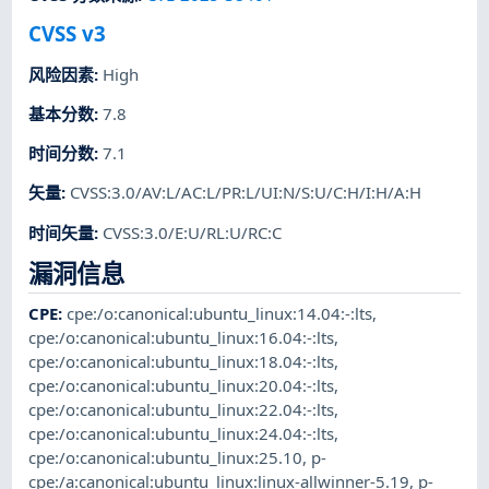
CVSS v3
风险因素
:
High
基本分数
:
7.8
时间分数
:
7.1
矢量
:
CVSS:3.0/AV:L/AC:L/PR:L/UI:N/S:U/C:H/I:H/A:H
时间矢量
:
CVSS:3.0/E:U/RL:U/RC:C
漏洞信息
CPE
:
cpe:/o:canonical:ubuntu_linux:14.04:-:lts
,
cpe:/o:canonical:ubuntu_linux:16.04:-:lts
,
cpe:/o:canonical:ubuntu_linux:18.04:-:lts
,
cpe:/o:canonical:ubuntu_linux:20.04:-:lts
,
cpe:/o:canonical:ubuntu_linux:22.04:-:lts
,
cpe:/o:canonical:ubuntu_linux:24.04:-:lts
,
cpe:/o:canonical:ubuntu_linux:25.10
,
p-
cpe:/a:canonical:ubuntu_linux:linux-allwinner-5.19
,
p-