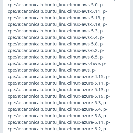
cpe:/a:canonical:ubuntu_linux:linux-aws-5.0
,
p-
cpe:/a:canonical:ubuntu_linux:linux-aws-5.11
,
p-
cpe:/a:canonical:ubuntu_linux:linux-aws-5.13
,
p-
cpe:/a:canonical:ubuntu_linux:linux-aws-5.19
,
p-
cpe:/a:canonical:ubuntu_linux:linux-aws-5.3
,
p-
cpe:/a:canonical:ubuntu_linux:linux-aws-5.4
,
p-
cpe:/a:canonical:ubuntu_linux:linux-aws-5.8
,
p-
cpe:/a:canonical:ubuntu_linux:linux-aws-6.2
,
p-
cpe:/a:canonical:ubuntu_linux:linux-aws-6.5
,
p-
cpe:/a:canonical:ubuntu_linux:linux-aws-hwe
,
p-
cpe:/a:canonical:ubuntu_linux:linux-aws
,
p-
cpe:/a:canonical:ubuntu_linux:linux-azure-4.15
,
p-
cpe:/a:canonical:ubuntu_linux:linux-azure-5.11
,
p-
cpe:/a:canonical:ubuntu_linux:linux-azure-5.13
,
p-
cpe:/a:canonical:ubuntu_linux:linux-azure-5.19
,
p-
cpe:/a:canonical:ubuntu_linux:linux-azure-5.3
,
p-
cpe:/a:canonical:ubuntu_linux:linux-azure-5.4
,
p-
cpe:/a:canonical:ubuntu_linux:linux-azure-5.8
,
p-
cpe:/a:canonical:ubuntu_linux:linux-azure-6.11
,
p-
cpe:/a:canonical:ubuntu_linux:linux-azure-6.2
,
p-