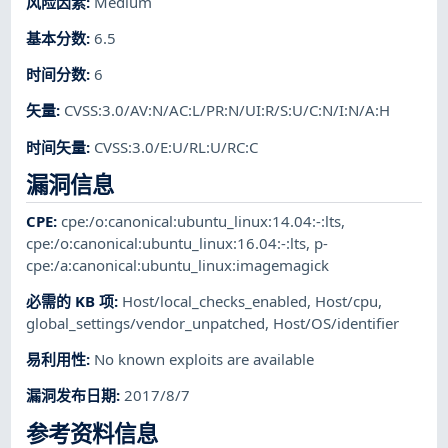
风险因素
:
Medium
基本分数
:
6.5
时间分数
:
6
矢量
:
CVSS:3.0/AV:N/AC:L/PR:N/UI:R/S:U/C:N/I:N/A:H
时间矢量
:
CVSS:3.0/E:U/RL:U/RC:C
漏洞信息
CPE
:
cpe:/o:canonical:ubuntu_linux:14.04:-:lts
,
cpe:/o:canonical:ubuntu_linux:16.04:-:lts
,
p-
cpe:/a:canonical:ubuntu_linux:imagemagick
必需的 KB 项
:
Host/local_checks_enabled
,
Host/cpu
,
global_settings/vendor_unpatched
,
Host/OS/identifier
易利用性
:
No known exploits are available
漏洞发布日期
:
2017/8/7
参考资料信息