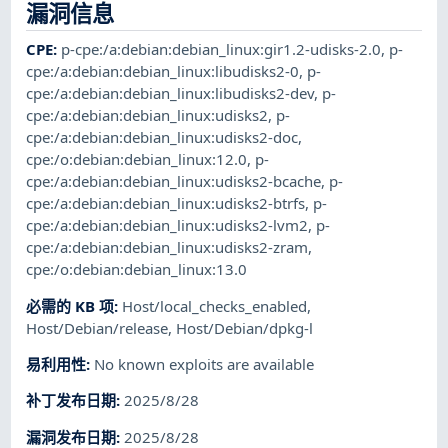
漏洞信息
CPE
:
p-cpe:/a:debian:debian_linux:gir1.2-udisks-2.0
,
p-
cpe:/a:debian:debian_linux:libudisks2-0
,
p-
cpe:/a:debian:debian_linux:libudisks2-dev
,
p-
cpe:/a:debian:debian_linux:udisks2
,
p-
cpe:/a:debian:debian_linux:udisks2-doc
,
cpe:/o:debian:debian_linux:12.0
,
p-
cpe:/a:debian:debian_linux:udisks2-bcache
,
p-
cpe:/a:debian:debian_linux:udisks2-btrfs
,
p-
cpe:/a:debian:debian_linux:udisks2-lvm2
,
p-
cpe:/a:debian:debian_linux:udisks2-zram
,
cpe:/o:debian:debian_linux:13.0
必需的 KB 项
:
Host/local_checks_enabled
,
Host/Debian/release
,
Host/Debian/dpkg-l
易利用性
:
No known exploits are available
补丁发布日期
:
2025/8/28
漏洞发布日期
:
2025/8/28