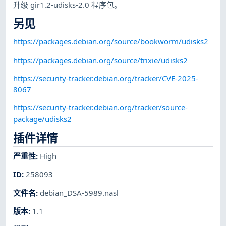
升级 gir1.2-udisks-2.0 程序包。
另见
https://packages.debian.org/source/bookworm/udisks2
https://packages.debian.org/source/trixie/udisks2
https://security-tracker.debian.org/tracker/CVE-2025-
8067
https://security-tracker.debian.org/tracker/source-
package/udisks2
插件详情
严重性
:
High
ID
:
258093
文件名
:
debian_DSA-5989.nasl
版本
:
1.1