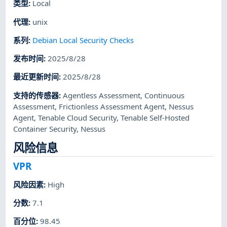
类型
:
Local
代理
:
unix
系列
:
Debian Local Security Checks
发布时间
:
2025/8/28
最近更新时间
:
2025/8/28
支持的传感器
:
Agentless Assessment
,
Continuous
Assessment
,
Frictionless Assessment Agent
,
Nessus
Agent
,
Tenable Cloud Security
,
Tenable Self-Hosted
Container Security
,
Nessus
风险信息
VPR
风险因素
:
High
分数
:
7.1
百分位
:
98.45