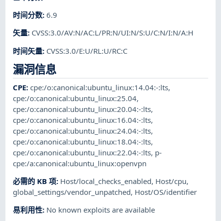
时间分数
:
6.9
矢量
:
CVSS:3.0/AV:N/AC:L/PR:N/UI:N/S:U/C:N/I:N/A:H
时间矢量
:
CVSS:3.0/E:U/RL:U/RC:C
漏洞信息
CPE
:
cpe:/o:canonical:ubuntu_linux:14.04:-:lts
,
cpe:/o:canonical:ubuntu_linux:25.04
,
cpe:/o:canonical:ubuntu_linux:20.04:-:lts
,
cpe:/o:canonical:ubuntu_linux:16.04:-:lts
,
cpe:/o:canonical:ubuntu_linux:24.04:-:lts
,
cpe:/o:canonical:ubuntu_linux:18.04:-:lts
,
cpe:/o:canonical:ubuntu_linux:22.04:-:lts
,
p-
cpe:/a:canonical:ubuntu_linux:openvpn
必需的 KB 项
:
Host/local_checks_enabled
,
Host/cpu
,
global_settings/vendor_unpatched
,
Host/OS/identifier
易利用性
:
No known exploits are available