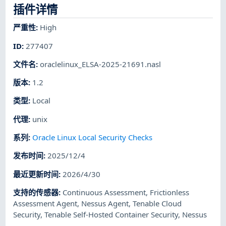
插件详情
严重性
:
High
ID
:
277407
文件名
:
oraclelinux_ELSA-2025-21691.nasl
版本
:
1.2
类型
:
Local
代理
:
unix
系列
:
Oracle Linux Local Security Checks
发布时间
:
2025/12/4
最近更新时间
:
2026/4/30
支持的传感器
:
Continuous Assessment
,
Frictionless
Assessment Agent
,
Nessus Agent
,
Tenable Cloud
Security
,
Tenable Self-Hosted Container Security
,
Nessus