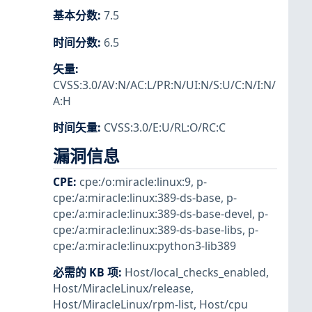
基本分数
:
7.5
时间分数
:
6.5
矢量
:
CVSS:3.0/AV:N/AC:L/PR:N/UI:N/S:U/C:N/I:N/
A:H
时间矢量
:
CVSS:3.0/E:U/RL:O/RC:C
漏洞信息
CPE
:
cpe:/o:miracle:linux:9
,
p-
cpe:/a:miracle:linux:389-ds-base
,
p-
cpe:/a:miracle:linux:389-ds-base-devel
,
p-
cpe:/a:miracle:linux:389-ds-base-libs
,
p-
cpe:/a:miracle:linux:python3-lib389
必需的 KB 项
:
Host/local_checks_enabled
,
Host/MiracleLinux/release
,
Host/MiracleLinux/rpm-list
,
Host/cpu