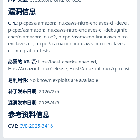
漏洞信息
CPE
:
p-cpe:/a:amazon:linux:aws-nitro-enclaves-cli-devel
,
p-cpe:/a:amazon:linux:aws-nitro-enclaves-cli-debuginfo
,
cpe:/o:amazon:linux:2
,
p-cpe:/a:amazon:linux:aws-nitro-
enclaves-cli
,
p-cpe:/a:amazon:linux:aws-nitro-enclaves-
cli-integration-tests
必需的 KB 项
:
Host/local_checks_enabled
,
Host/AmazonLinux/release
,
Host/AmazonLinux/rpm-list
易利用性
:
No known exploits are available
补丁发布日期
:
2026/2/5
漏洞发布日期
:
2025/4/8
参考资料信息
CVE
:
CVE-2025-3416