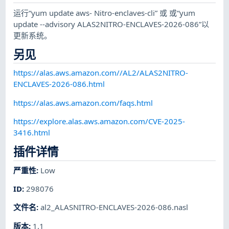
运行“yum update aws- Nitro-enclaves-cli” 或 或“yum
update --advisory ALAS2NITRO-ENCLAVES-2026-086”以
更新系统。
另见
https://alas.aws.amazon.com//AL2/ALAS2NITRO-
ENCLAVES-2026-086.html
https://alas.aws.amazon.com/faqs.html
https://explore.alas.aws.amazon.com/CVE-2025-
3416.html
插件详情
严重性
:
Low
ID
:
298076
文件名
:
al2_ALASNITRO-ENCLAVES-2026-086.nasl
版本
:
1.1