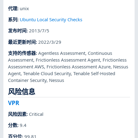
代理
:
unix
系列
:
Ubuntu Local Security Checks
发布时间
:
2013/7/5
最近更新时间
:
2022/3/29
支持的传感器
:
Agentless Assessment
,
Continuous
Assessment
,
Frictionless Assessment Agent
,
Frictionless
Assessment AWS
,
Frictionless Assessment Azure
,
Nessus
Agent
,
Tenable Cloud Security
,
Tenable Self-Hosted
Container Security
,
Nessus
风险信息
VPR
风险因素
:
Critical
分数
:
9.4
百分位
:
99.81