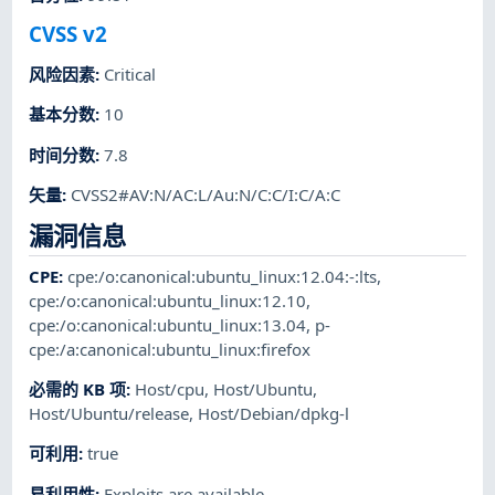
CVSS v2
风险因素
:
Critical
基本分数
:
10
时间分数
:
7.8
矢量
:
CVSS2#AV:N/AC:L/Au:N/C:C/I:C/A:C
漏洞信息
CPE
:
cpe:/o:canonical:ubuntu_linux:12.04:-:lts
,
cpe:/o:canonical:ubuntu_linux:12.10
,
cpe:/o:canonical:ubuntu_linux:13.04
,
p-
cpe:/a:canonical:ubuntu_linux:firefox
必需的 KB 项
:
Host/cpu
,
Host/Ubuntu
,
Host/Ubuntu/release
,
Host/Debian/dpkg-l
可利用
:
true
易利用性
:
Exploits are available