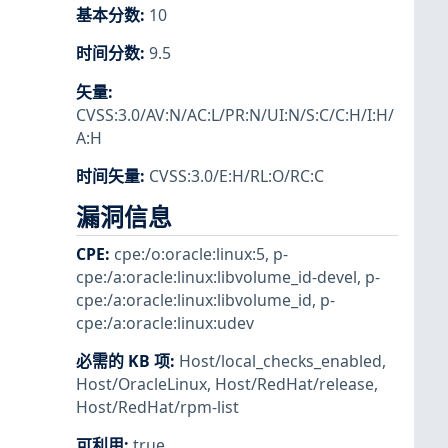
基本分数
:
10
时间分数
:
9.5
矢量
:
CVSS:3.0/AV:N/AC:L/PR:N/UI:N/S:C/C:H/I:H/
A:H
时间矢量
:
CVSS:3.0/E:H/RL:O/RC:C
漏洞信息
CPE
:
cpe:/o:oracle:linux:5
,
p-
cpe:/a:oracle:linux:libvolume_id-devel
,
p-
cpe:/a:oracle:linux:libvolume_id
,
p-
cpe:/a:oracle:linux:udev
必需的 KB 项
:
Host/local_checks_enabled
,
Host/OracleLinux
,
Host/RedHat/release
,
Host/RedHat/rpm-list
可利用
:
true