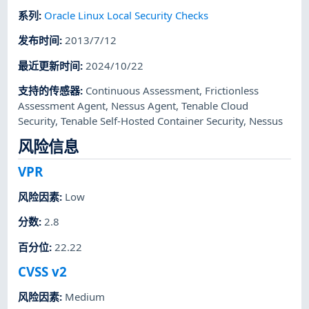
系列
:
Oracle Linux Local Security Checks
发布时间
:
2013/7/12
最近更新时间
:
2024/10/22
支持的传感器
:
Continuous Assessment
,
Frictionless
Assessment Agent
,
Nessus Agent
,
Tenable Cloud
Security
,
Tenable Self-Hosted Container Security
,
Nessus
风险信息
VPR
风险因素
:
Low
分数
:
2.8
百分位
:
22.22
CVSS v2
风险因素
:
Medium