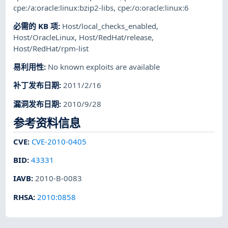
cpe:/a:oracle:linux:bzip2-libs
,
cpe:/o:oracle:linux:6
必需的 KB 项
:
Host/local_checks_enabled
,
Host/OracleLinux
,
Host/RedHat/release
,
Host/RedHat/rpm-list
易利用性
:
No known exploits are available
补丁发布日期
:
2011/2/16
漏洞发布日期
:
2010/9/28
参考资料信息
CVE
:
CVE-2010-0405
BID
:
43331
IAVB
:
2010-B-0083
RHSA
:
2010:0858