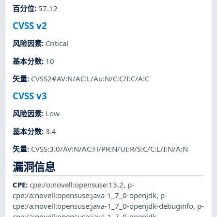
百分位
:
57.12
CVSS v2
风险因素
:
Critical
基本分数
:
10
矢量
:
CVSS2#AV:N/AC:L/Au:N/C:C/I:C/A:C
CVSS v3
风险因素
:
Low
基本分数
:
3.4
矢量
:
CVSS:3.0/AV:N/AC:H/PR:N/UI:R/S:C/C:L/I:N/A:N
漏洞信息
CPE
:
cpe:/o:novell:opensuse:13.2
,
p-
cpe:/a:novell:opensuse:java-1_7_0-openjdk
,
p-
cpe:/a:novell:opensuse:java-1_7_0-openjdk-debuginfo
,
p-
cpe:/a:novell:opensuse:java-1_7_0-openjdk-