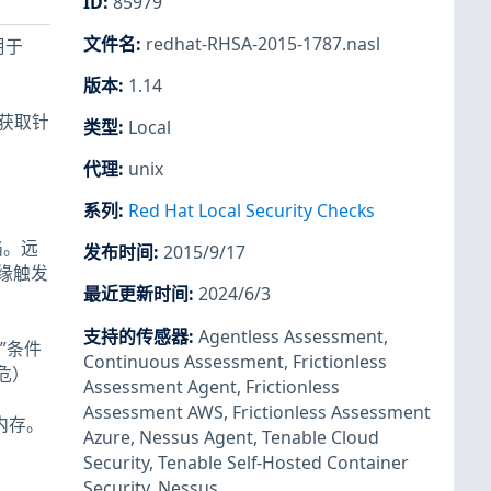
ID
:
85979
文件名
:
redhat-RHSA-2015-1787.nasl
用于
版本
:
1.14
接获取针
类型
:
Local
代理
:
unix
系列
:
Red Hat Local Security Checks
陷。远
发布时间
:
2015/9/17
缘触发
最近更新时间
:
2024/6/3
支持的传感器
:
Agentless Assessment
,
小”条件
Continuous Assessment
,
Frictionless
危）
Assessment Agent
,
Frictionless
Assessment AWS
,
Frictionless Assessment
漏内存。
Azure
,
Nessus Agent
,
Tenable Cloud
Security
,
Tenable Self-Hosted Container
Security
,
Nessus