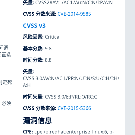
矢量
:
CVSS2#AV:L/AC:L/Au:N/C:N/I:P/A:N
CVSS 分数来源
:
CVE-2014-9585
CVSS v3
风险因素
:
Critical
时间调
基本分数
:
9.8
配置选
时间分数
:
8.8
矢量
:
CVSS:3.0/AV:N/AC:L/PR:N/UI:N/S:U/C:H/I:H/
误判定死
A:H
时间矢量
:
CVSS:3.0/E:P/RL:O/RC:C
。必须
CVSS 分数来源
:
CVE-2015-5366
漏洞信息
CPE
:
cpe:/o:redhat:enterprise_linux:6
,
p-