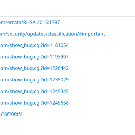
com/errata/RHSA-2015:1787
om/security/updates/classification/#important
t.com/show_bug.cgi?id=1181054
t.com/show_bug.cgi?id=1193907
t.com/show_bug.cgi?id=1226442
t.com/show_bug.cgi?id=1239029
t.com/show_bug.cgi?id=1245345
t.com/show_bug.cgi?id=1245658
u?6f20fdf4