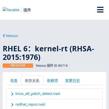
插件
Nessus
RHEL 6：kernel-rt (RHSA-
2015:1976)
MEDIUM
Nessus 插件 ID 86716
信息
依存关系
依赖项
变更日志
linux_alt_patch_detect.nasl
redhat_repos.nasl