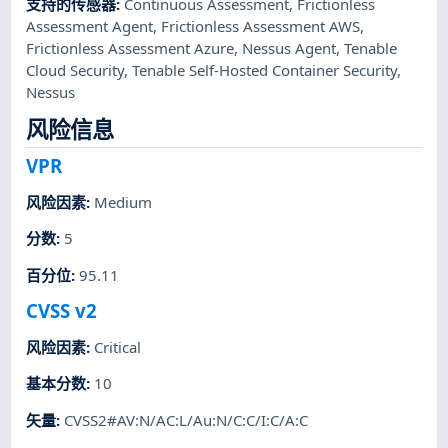
支持的传感器
:
Continuous Assessment
,
Frictionless
Assessment Agent
,
Frictionless Assessment AWS
,
Frictionless Assessment Azure
,
Nessus Agent
,
Tenable
Cloud Security
,
Tenable Self-Hosted Container Security
,
Nessus
风险信息
VPR
风险因素
:
Medium
分数
:
5
百分位
:
95.11
CVSS v2
风险因素
:
Critical
基本分数
:
10
矢量
:
CVSS2#AV:N/AC:L/Au:N/C:C/I:C/A:C