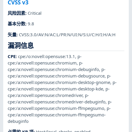
CVSS v3
风险因素
:
Critical
基本分数
:
9.8
矢量
:
CVSS:3.0/AV:N/AC:L/PR:N/UI:N/S:U/C:H/I:H/A:H
漏洞信息
CPE
:
cpe:/o:novell:opensuse:13.1
,
p-
cpe:/a:novell:opensuse:chromium
,
p-
cpe:/a:novell:opensuse:chromium-debuginfo
,
p-
cpe:/a:novell:opensuse:chromium-debugsource
,
p-
cpe:/a:novell:opensuse:chromium-desktop-gnome
,
p-
cpe:/a:novell:opensuse:chromium-desktop-kde
,
p-
cpe:/a:novell:opensuse:chromedriver
,
p-
cpe:/a:novell:opensuse:chromedriver-debuginfo
,
p-
cpe:/a:novell:opensuse:chromium-ffmpegsumo
,
p-
cpe:/a:novell:opensuse:chromium-ffmpegsumo-
debuginfo
必需的 KB 项
:
Host/local_checks_enabled
,