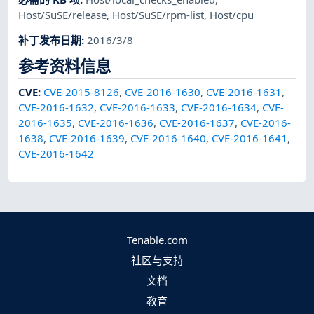
Host/SuSE/release
,
Host/SuSE/rpm-list
,
Host/cpu
补丁发布日期
:
2016/3/8
参考资料信息
CVE
:
CVE-2015-8126
,
CVE-2016-1630
,
CVE-2016-1631
,
CVE-2016-1632
,
CVE-2016-1633
,
CVE-2016-1634
,
CVE-
2016-1635
,
CVE-2016-1636
,
CVE-2016-1637
,
CVE-2016-
1638
,
CVE-2016-1639
,
CVE-2016-1640
,
CVE-2016-1641
,
CVE-2016-1642
Tenable.com
社区与支持
文档
教育