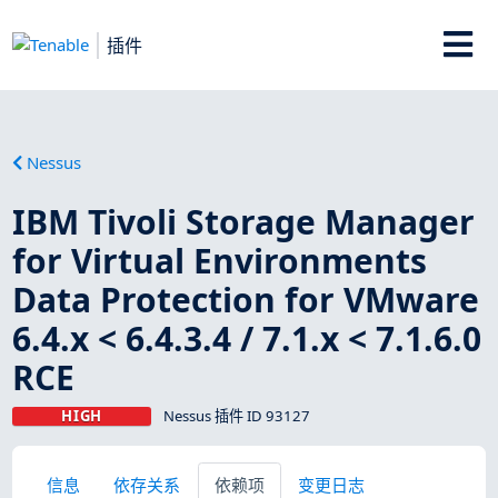
插件
Nessus
IBM Tivoli Storage Manager
for Virtual Environments
Data Protection for VMware
6.4.x < 6.4.3.4 / 7.1.x < 7.1.6.0
RCE
HIGH
Nessus 插件 ID 93127
信息
依存关系
依赖项
变更日志