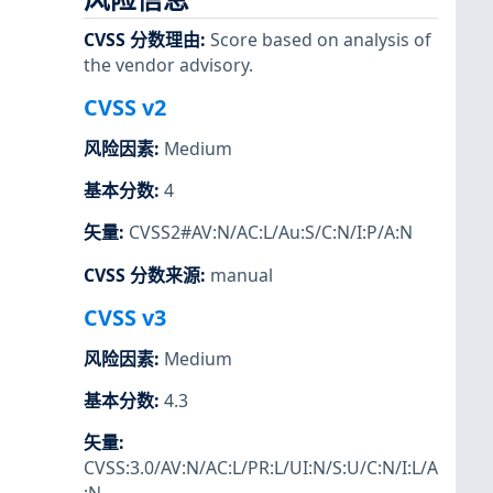
CVSS 分数理由
:
Score based on analysis of
the vendor advisory.
CVSS v2
风险因素
:
Medium
基本分数
:
4
矢量
:
CVSS2#AV:N/AC:L/Au:S/C:N/I:P/A:N
CVSS 分数来源
:
manual
CVSS v3
风险因素
:
Medium
基本分数
:
4.3
矢量
:
CVSS:3.0/AV:N/AC:L/PR:L/UI:N/S:U/C:N/I:L/A