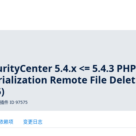
rityCenter 5.4.x <= 5.4.3 PH
ialization Remote File Dele
)
 插件 ID 97575
依赖项
变更日志