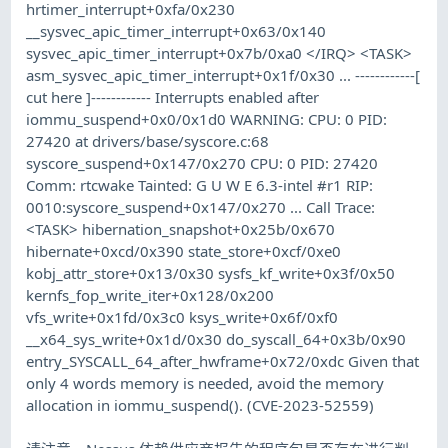
hrtimer_interrupt+0xfa/0x230
__sysvec_apic_timer_interrupt+0x63/0x140
sysvec_apic_timer_interrupt+0x7b/0xa0 </IRQ> <TASK>
asm_sysvec_apic_timer_interrupt+0x1f/0x30 ... ------------[
cut here ]------------ Interrupts enabled after
iommu_suspend+0x0/0x1d0 WARNING: CPU: 0 PID:
27420 at drivers/base/syscore.c:68
syscore_suspend+0x147/0x270 CPU: 0 PID: 27420
Comm: rtcwake Tainted: G U W E 6.3-intel #r1 RIP:
0010:syscore_suspend+0x147/0x270 ... Call Trace:
<TASK> hibernation_snapshot+0x25b/0x670
hibernate+0xcd/0x390 state_store+0xcf/0xe0
kobj_attr_store+0x13/0x30 sysfs_kf_write+0x3f/0x50
kernfs_fop_write_iter+0x128/0x200
vfs_write+0x1fd/0x3c0 ksys_write+0x6f/0xf0
__x64_sys_write+0x1d/0x30 do_syscall_64+0x3b/0x90
entry_SYSCALL_64_after_hwframe+0x72/0xdc Given that
only 4 words memory is needed, avoid the memory
allocation in iommu_suspend(). (CVE-2023-52559)