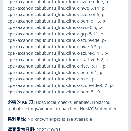
cpe:/a:canonical:ubuntu_linux:linux-azure-edge
,
p-
cpe:/a:canonical:ubuntu_linux:linux-hwe-5.11
,
p-
cpe:/a:canonical:ubuntu_linux:linux-azure-6.5
,
p-
cpe:/a:canonical:ubuntu_linux:linux-oem-5.13
,
p-
cpe:/a:canonical:ubuntu_linux:linux-aws-6.5
,
p-
cpe:/a:canonical:ubuntu_linux:linux-gcp-5.11
,
p-
cpe:/a:canonical:ubuntu_linux:linux-azure-fde
,
p-
cpe:/a:canonical:ubuntu_linux:linux-hwe-6.5
,
p-
cpe:/a:canonical:ubuntu_linux:linux-azure-5.11
,
p-
cpe:/a:canonical:ubuntu_linux:linux-starfive-6.2
,
p-
cpe:/a:canonical:ubuntu_linux:linux-riscv-5.11
,
p-
cpe:/a:canonical:ubuntu_linux:linux-oem-6.1
,
p-
cpe:/a:canonical:ubuntu_linux:linux-riscv
,
p-
cpe:/a:canonical:ubuntu_linux:linux-azure-fde-6.2
,
p-
cpe:/a:canonical:ubuntu_linux:linux-oem-5.10
必需的 KB 项
:
Host/local_checks_enabled
,
Host/cpu
,
global_settings/vendor_unpatched
,
Host/OS/identifier
易利用性
:
No known exploits are available
漏洞发布日期
:
2023/10/31