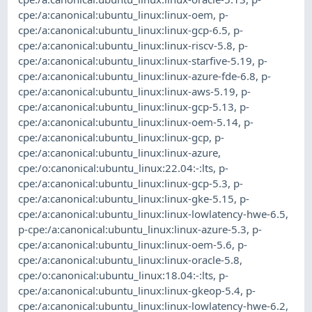
cpe:/a:canonical:ubuntu_linux:linux-oem
,
p-
cpe:/a:canonical:ubuntu_linux:linux-gcp-6.5
,
p-
cpe:/a:canonical:ubuntu_linux:linux-riscv-5.8
,
p-
cpe:/a:canonical:ubuntu_linux:linux-starfive-5.19
,
p-
cpe:/a:canonical:ubuntu_linux:linux-azure-fde-6.8
,
p-
cpe:/a:canonical:ubuntu_linux:linux-aws-5.19
,
p-
cpe:/a:canonical:ubuntu_linux:linux-gcp-5.13
,
p-
cpe:/a:canonical:ubuntu_linux:linux-oem-5.14
,
p-
cpe:/a:canonical:ubuntu_linux:linux-gcp
,
p-
cpe:/a:canonical:ubuntu_linux:linux-azure
,
cpe:/o:canonical:ubuntu_linux:22.04:-:lts
,
p-
cpe:/a:canonical:ubuntu_linux:linux-gcp-5.3
,
p-
cpe:/a:canonical:ubuntu_linux:linux-gke-5.15
,
p-
cpe:/a:canonical:ubuntu_linux:linux-lowlatency-hwe-6.5
,
p-cpe:/a:canonical:ubuntu_linux:linux-azure-5.3
,
p-
cpe:/a:canonical:ubuntu_linux:linux-oem-5.6
,
p-
cpe:/a:canonical:ubuntu_linux:linux-oracle-5.8
,
cpe:/o:canonical:ubuntu_linux:18.04:-:lts
,
p-
cpe:/a:canonical:ubuntu_linux:linux-gkeop-5.4
,
p-
cpe:/a:canonical:ubuntu_linux:linux-lowlatency-hwe-6.2
,