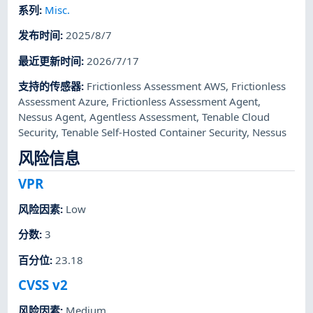
系列
:
Misc.
发布时间
:
2025/8/7
最近更新时间
:
2026/7/17
支持的传感器
:
Frictionless Assessment AWS
,
Frictionless
Assessment Azure
,
Frictionless Assessment Agent
,
Nessus Agent
,
Agentless Assessment
,
Tenable Cloud
Security
,
Tenable Self-Hosted Container Security
,
Nessus
风险信息
VPR
风险因素
:
Low
分数
:
3
百分位
:
23.18
CVSS v2
风险因素
:
Medium