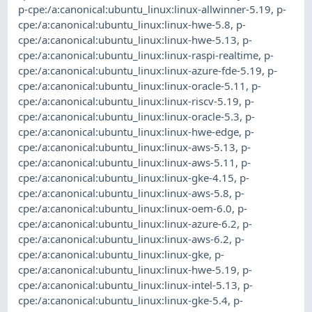
p-cpe:/a:canonical:ubuntu_linux:linux-allwinner-5.19
,
p-
cpe:/a:canonical:ubuntu_linux:linux-hwe-5.8
,
p-
cpe:/a:canonical:ubuntu_linux:linux-hwe-5.13
,
p-
cpe:/a:canonical:ubuntu_linux:linux-raspi-realtime
,
p-
cpe:/a:canonical:ubuntu_linux:linux-azure-fde-5.19
,
p-
cpe:/a:canonical:ubuntu_linux:linux-oracle-5.11
,
p-
cpe:/a:canonical:ubuntu_linux:linux-riscv-5.19
,
p-
cpe:/a:canonical:ubuntu_linux:linux-oracle-5.3
,
p-
cpe:/a:canonical:ubuntu_linux:linux-hwe-edge
,
p-
cpe:/a:canonical:ubuntu_linux:linux-aws-5.13
,
p-
cpe:/a:canonical:ubuntu_linux:linux-aws-5.11
,
p-
cpe:/a:canonical:ubuntu_linux:linux-gke-4.15
,
p-
cpe:/a:canonical:ubuntu_linux:linux-aws-5.8
,
p-
cpe:/a:canonical:ubuntu_linux:linux-oem-6.0
,
p-
cpe:/a:canonical:ubuntu_linux:linux-azure-6.2
,
p-
cpe:/a:canonical:ubuntu_linux:linux-aws-6.2
,
p-
cpe:/a:canonical:ubuntu_linux:linux-gke
,
p-
cpe:/a:canonical:ubuntu_linux:linux-hwe-5.19
,
p-
cpe:/a:canonical:ubuntu_linux:linux-intel-5.13
,
p-
cpe:/a:canonical:ubuntu_linux:linux-gke-5.4
,
p-