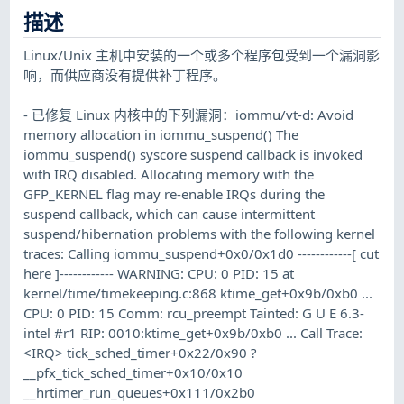
描述
Linux/Unix 主机中安装的一个或多个程序包受到一个漏洞影
响，而供应商没有提供补丁程序。
- 已修复 Linux 内核中的下列漏洞：iommu/vt-d: Avoid
memory allocation in iommu_suspend() The
iommu_suspend() syscore suspend callback is invoked
with IRQ disabled. Allocating memory with the
GFP_KERNEL flag may re-enable IRQs during the
suspend callback, which can cause intermittent
suspend/hibernation problems with the following kernel
traces: Calling iommu_suspend+0x0/0x1d0 ------------[ cut
here ]------------ WARNING: CPU: 0 PID: 15 at
kernel/time/timekeeping.c:868 ktime_get+0x9b/0xb0 ...
CPU: 0 PID: 15 Comm: rcu_preempt Tainted: G U E 6.3-
intel #r1 RIP: 0010:ktime_get+0x9b/0xb0 ... Call Trace:
<IRQ> tick_sched_timer+0x22/0x90 ?
__pfx_tick_sched_timer+0x10/0x10
__hrtimer_run_queues+0x111/0x2b0