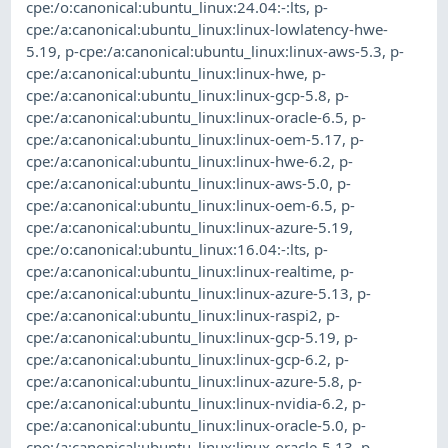
cpe:/o:canonical:ubuntu_linux:24.04:-:lts
,
p-
cpe:/a:canonical:ubuntu_linux:linux-lowlatency-hwe-
5.19
,
p-cpe:/a:canonical:ubuntu_linux:linux-aws-5.3
,
p-
cpe:/a:canonical:ubuntu_linux:linux-hwe
,
p-
cpe:/a:canonical:ubuntu_linux:linux-gcp-5.8
,
p-
cpe:/a:canonical:ubuntu_linux:linux-oracle-6.5
,
p-
cpe:/a:canonical:ubuntu_linux:linux-oem-5.17
,
p-
cpe:/a:canonical:ubuntu_linux:linux-hwe-6.2
,
p-
cpe:/a:canonical:ubuntu_linux:linux-aws-5.0
,
p-
cpe:/a:canonical:ubuntu_linux:linux-oem-6.5
,
p-
cpe:/a:canonical:ubuntu_linux:linux-azure-5.19
,
cpe:/o:canonical:ubuntu_linux:16.04:-:lts
,
p-
cpe:/a:canonical:ubuntu_linux:linux-realtime
,
p-
cpe:/a:canonical:ubuntu_linux:linux-azure-5.13
,
p-
cpe:/a:canonical:ubuntu_linux:linux-raspi2
,
p-
cpe:/a:canonical:ubuntu_linux:linux-gcp-5.19
,
p-
cpe:/a:canonical:ubuntu_linux:linux-gcp-6.2
,
p-
cpe:/a:canonical:ubuntu_linux:linux-azure-5.8
,
p-
cpe:/a:canonical:ubuntu_linux:linux-nvidia-6.2
,
p-
cpe:/a:canonical:ubuntu_linux:linux-oracle-5.0
,
p-
cpe:/a:canonical:ubuntu_linux:linux-oracle-5.13
,
p-