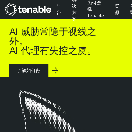
为何选
平
决
资
择
台
方
源
Tenable
案
跳转至主导航
AI 威胁常隐于视线之
跳转至主要内容
外。
跳转至页脚
AI 代理有失控之虞。
了解如何做