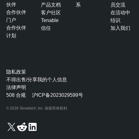
伙伴
产品文档
系
员交流
合作伙伴
客户社区
在活动中
门户
Tenable
结识
合作伙伴
信任
加入我们
计划
隐私政策
不得出售/分享我的个人信息
法律声明
508 合规
沪ICP备2023029599号
© 2026 Tenable®, Inc. 保留所有权利