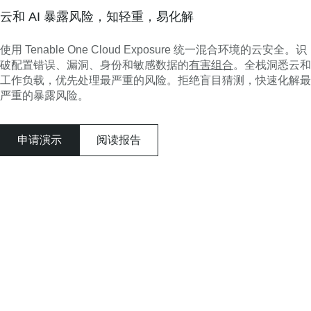
云和 AI 暴露风险，知轻重，易化解
使用 Tenable One Cloud Exposure 统一混合环境的云安全。识
破配置错误、漏洞、身份和敏感数据的
有害组合
。全栈洞悉云和
工作负载，优先处理最严重的风险。拒绝盲目猜测，快速化解最
严重的暴露风险。
申请演示
阅读报告