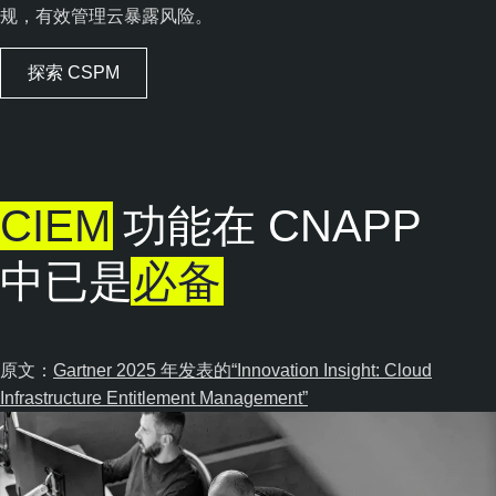
规，有效管理云暴露风险。
探索 CSPM
CIEM
功能在 CNAPP
中已是
必备
原文：
Gartner 2025 年发表的“Innovation Insight: Cloud
Infrastructure Entitlement Management”