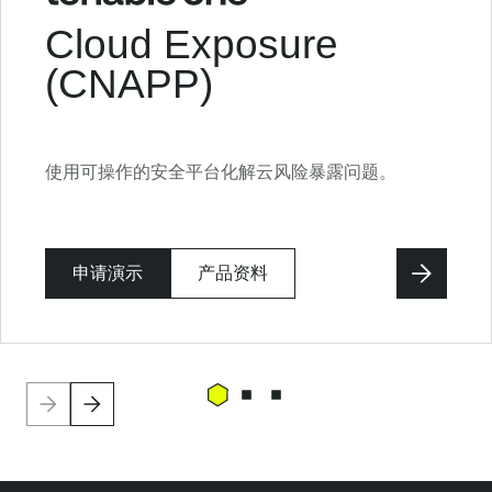
Cloud Exposure
(CNAPP)
使用可操作的安全平台化解云风险暴露问题。
申请演示
产品资料