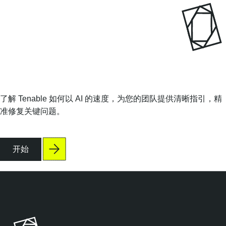
了解 Tenable 如何以 AI 的速度，为您的团队提供清晰指引，精
准修复关键问题。
开始
T
e
n
a