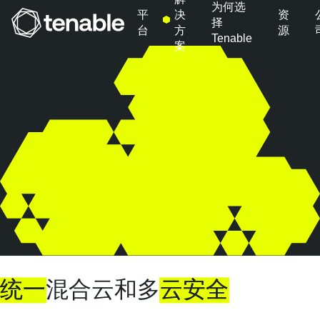
为何选
平
决
资
择
台
方
源
Tenable
案
跳转至主导航
跳转至主要内容
跳转至页脚
统一
混合云和多
云安全