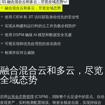
01 融合混合云和多云，尽览全域态势
融合混合云和多云，尽览全域态势
使用 CIEM 和 JIT 访问获取身份优先的安全性
实现从构建到运行时的云工作负载全程防护
使用 DSPM 确保 AI 模型和数据安全无虞
可视呈现和优先处理您的攻击路径
检测并应对云威胁
融合混合云和多云，尽览
全域态势
启用
云安全态势管理
(CSPM)，消除整个云足迹中的盲点。自动
发现资产，实时检测配置错误。映射全栈攻击面，实现持续合