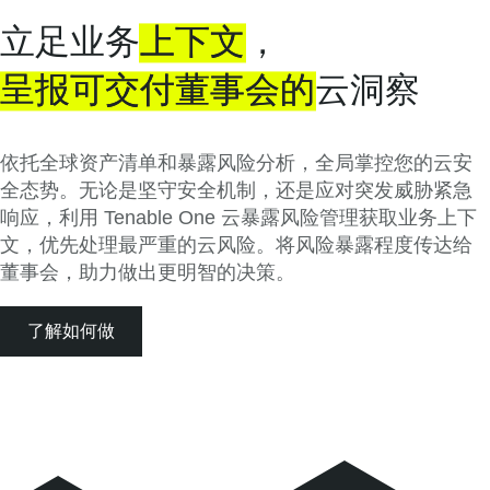
立足业务
上下文
，
呈报可交付董事会的
云洞察
依托全球资产清单和暴露风险分析，全局掌控您的云安
全态势。无论是坚守安全机制，还是应对突发威胁紧急
响应，利用 Tenable One 云暴露风险管理获取业务上下
文，优先处理最严重的云风险。将风险暴露程度传达给
董事会，助力做出更明智的决策。
了解如何做