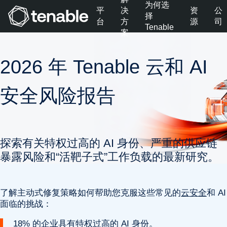
为何选
平
决
资
公
择
台
方
源
司
Tenable
案
跳转至主导航
Tenable
跳转至主要内容
Cloud
2026 年 Tenable 云和 AI
跳转至页脚
Security
安全风险报告
探索有关特权过高的 AI 身份、严重的供应链
暴露风险和“活靶子式”工作负载的最新研究。
了解主动式修复策略如何帮助您克服这些常见的
云安全
和 AI
面临的挑战：
18% 的企业具有特权过高的 AI 身份。