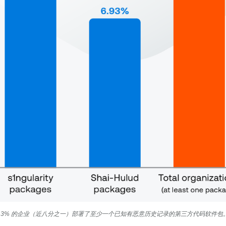
13% 的企业（近八分之一）部署了至少一个已知有恶意历史记录的第三方代码软件包