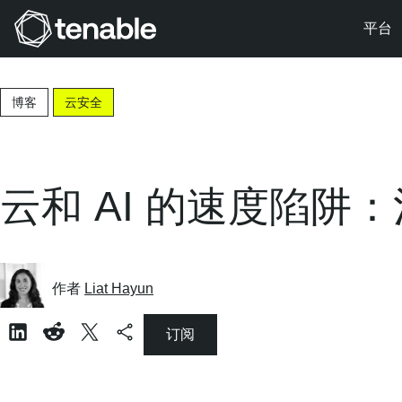
平台
跳转至主导航
跳转至主要内容
博客
云安全
跳转至页脚
云和 AI 的速度陷阱
作者
Liat Hayun
订阅