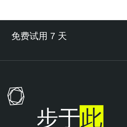
免费试用 7 天
T
e
n
a
b
l
，止步于
此
e
N
e