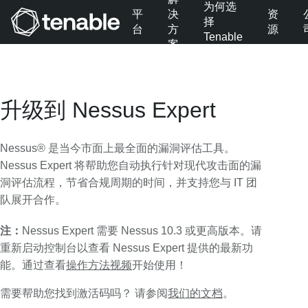
为何选
平
决
资
择
台
方
源
Tenable
案
跳转至主导航
跳转至主要内容
跳转至页脚
升级到 Nessus Expert
Nessus® 是当今市面上最全面的漏洞评估工具。
Nessus Expert 将帮助您自动执行针对现代攻击面的漏
洞评估流程，节省合规周期的时间，并支持您与 IT 团
队展开合作。
注：
Nessus Expert 需要 Nessus 10.3 或更高版本。请
重新启动控制台以查看 Nessus Expert 提供的最新功
能。通过查看
操作方法视频
开始使用！
需要帮助您找到激活码吗？ 请参阅
我们的文档
。