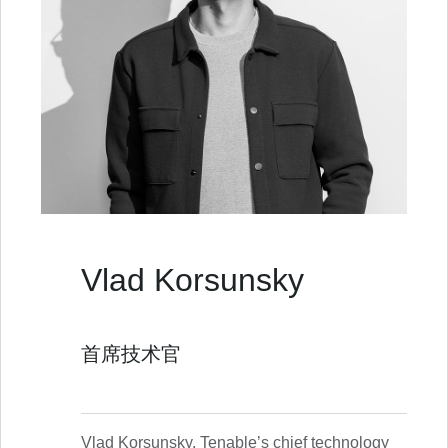
Vlad Korsunsky
首席技术官
Vlad Korsunsky, Tenable’s chief technology