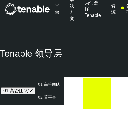
为何选
平
决
资
择
台
方
源
Tenable
案
跳转至主导航
跳转至主要内容
跳转至页脚
Tenable 领导层
01
高管团队
01
高
02
董
管
事
01 高管团队
团
会
02
董事会
队