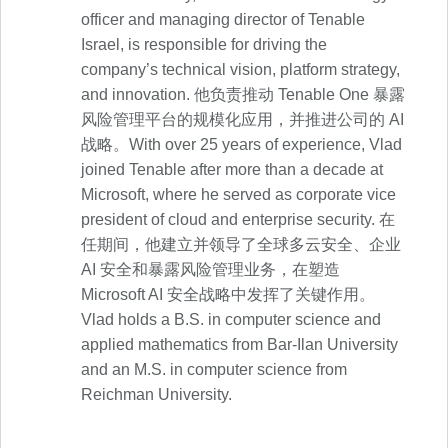
officer and managing director of Tenable
Israel, is responsible for driving the
company’s technical vision, platform strategy,
and innovation. 他负责推动 Tenable One 暴露
风险管理平台的规模化应用，并推进公司的 AI
战略。With over 25 years of experience, Vlad
joined Tenable after more than a decade at
Microsoft, where he served as corporate vice
president of cloud and enterprise security. 在
任期间，他建立并领导了全球多云安全、企业
AI 安全和暴露风险管理业务，在塑造
Microsoft AI 安全战略中发挥了关键作用。
Vlad holds a B.S. in computer science and
applied mathematics from Bar-Ilan University
and an M.S. in computer science from
Reichman University.